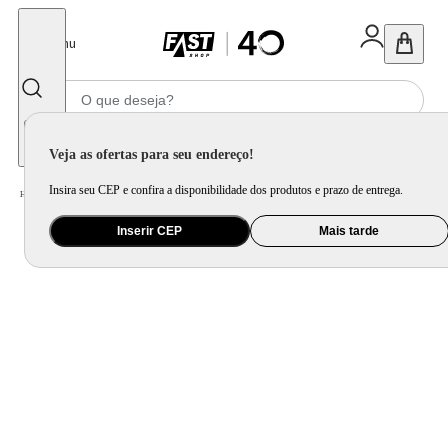
Fechar
Menu
Informe seu CEP
Veja as ofertas para seu endereço!
Insira seu CEP e confira a disponibilidade dos produtos e prazo de entrega.
Home
/
Ar e Ventilação
/
Ventilador
/
Ventilador de Mesa 30cm Mondial Super Power VSP-30-B 6 Pás 3 Velocidades - Pre
Inserir CEP
Mais tarde