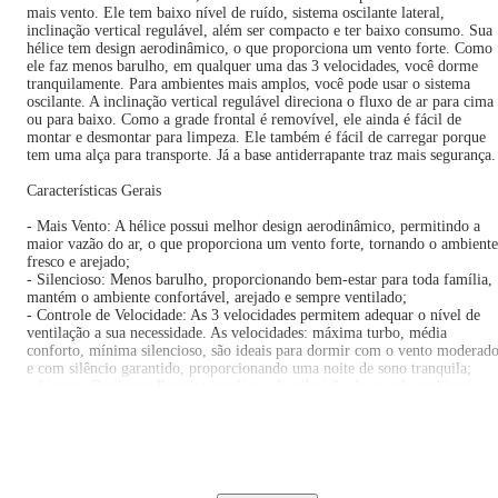
mais vento. Ele tem baixo nível de ruído, sistema oscilante lateral,
inclinação vertical regulável, além ser compacto e ter baixo consumo. Sua
hélice tem design aerodinâmico, o que proporciona um vento forte. Como
ele faz menos barulho, em qualquer uma das 3 velocidades, você dorme
tranquilamente. Para ambientes mais amplos, você pode usar o sistema
oscilante. A inclinação vertical regulável direciona o fluxo de ar para cima
ou para baixo. Como a grade frontal é removível, ele ainda é fácil de
montar e desmontar para limpeza. Ele também é fácil de carregar porque
tem uma alça para transporte. Já a base antiderrapante traz mais segurança.
Características Gerais
- Mais Vento: A hélice possui melhor design aerodinâmico, permitindo a
maior vazão do ar, o que proporciona um vento forte, tornando o ambiente
fresco e arejado;
- Silencioso: Menos barulho, proporcionando bem-estar para toda família,
mantém o ambiente confortável, arejado e sempre ventilado;
- Controle de Velocidade: As 3 velocidades permitem adequar o nível de
ventilação a sua necessidade. As velocidades: máxima turbo, média
conforto, mínima silencioso, são ideais para dormir com o vento moderad
e com silêncio garantido, proporcionando uma noite de sono tranquila;
- Sistema Oscilante: Permite ampliar a distribuição de ar pelo ambiente,
deixando-o mais agradável e ventilado;
- Inclinação Vertical Regulável: Direciona o fluxo do ar: Ajuste fácil e
seguro para distribuir melhor o ar e deixar o ambiente mais agradável;
- Fácil Montagem e Desmontagem, Grade Segura, Alça para Transporte,
Design Compacto e Baixo Consumo: O ventilador possui montagem e
desmontagem rápida, prática e fácil de limpar. A grade frontal é removível