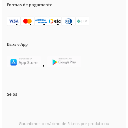
1 Ventilador de Mesa 30 cm Mondial Super Power VSP-30-B 6 Pás 3
Formas de pagamento
Velocidades - Preto
Baixe o App
Selos
Garantimos o máximo de 5 itens por produto ou