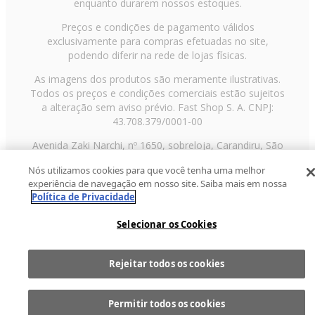
enquanto durarem nossos estoques.
Preços e condições de pagamento válidos
exclusivamente para compras efetuadas no site,
podendo diferir na rede de lojas físicas.
As imagens dos produtos são meramente ilustrativas.
Todos os preços e condições comerciais estão sujeitos
a alteração sem aviso prévio. Fast Shop S. A. CNPJ:
43.708.379/0001-00
Avenida Zaki Narchi, nº 1650, sobreloja, Carandiru, São
Paulo/SP, CEP 02029-001, Telefone: 11 3003-3728 ©
Nós utilizamos cookies para que você tenha uma melhor
2013 Fast Shop - Todos os direitos reservados
RF
experiência de navegação em nosso site. Saiba mais em nossa
Política de Privacidade
Selecionar os Cookies
Rejeitar todos os cookies
Comprar
1
Permitir todos os cookies