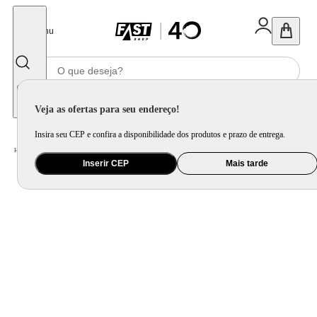
Fechar
Menu
Informe seu CEP
Veja as ofertas para seu endereço!
Insira seu CEP e confira a disponibilidade dos produtos e prazo de entrega.
Home
/
Ar e Ventilação
/
Ventilador
Inserir CEP
Mais tarde