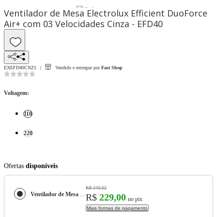
Ventilador de Mesa Electrolux Efficient DuoForce
Air+ com 03 Velocidades Cinza - EFD40
EXEFD40CNZ1
Vendido e entregue por
Fast Shop
Voltagem
:
110
220
Ofertas
disponíveis
R$ 243,62
Ventilador de Mesa Electrolux Efficient DuoForce Air+ com 03 Velocidades Cinza - EFD40
R$
229,00
no pix
Mais formas de pagamento