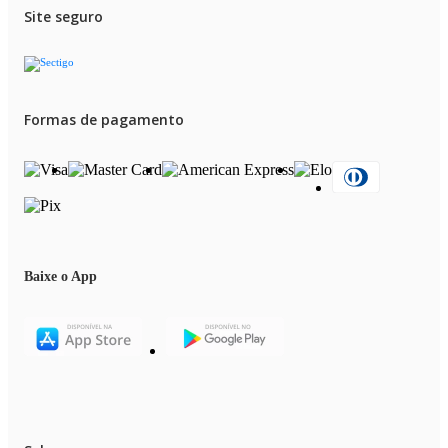
Itens Inclusos
Site seguro
01 Ventilador
Formas de pagamento
Baixe o App