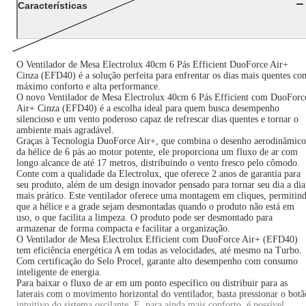
Características
O Ventilador de Mesa Electrolux 40cm 6 Pás Efficient DuoForce Air+
Cinza (EFD40) é a solução perfeita para enfrentar os dias mais quentes co
máximo conforto e alta performance.
O novo Ventilador de Mesa Electrolux 40cm 6 Pás Efficient com DuoForc
Air+ Cinza (EFD40) é a escolha ideal para quem busca desempenho
silencioso e um vento poderoso capaz de refrescar dias quentes e tornar o
ambiente mais agradável.
Graças à Tecnologia DuoForce Air+, que combina o desenho aerodinâmico
da hélice de 6 pás ao motor potente, ele proporciona um fluxo de ar com
longo alcance de até 17 metros, distribuindo o vento fresco pelo cômodo.
Conte com a qualidade da Electrolux, que oferece 2 anos de garantia para
seu produto, além de um design inovador pensado para tornar seu dia a dia
mais prático. Este ventilador oferece uma montagem em cliques, permitin
que a hélice e a grade sejam desmontadas quando o produto não está em
uso, o que facilita a limpeza. O produto pode ser desmontado para
armazenar de forma compacta e facilitar a organização.
O Ventilador de Mesa Electrolux Efficient com DuoForce Air+ (EFD40)
tem eficiência energética A em todas as velocidades, até mesmo na Turbo.
Com certificação do Selo Procel, garante alto desempenho com consumo
inteligente de energia.
Para baixar o fluxo de ar em um ponto específico ou distribuir para as
laterais com o movimento horizontal do ventilador, basta pressionar o botã
intuitivo do sistema oscilante. E, para ainda mais conforto, é possível