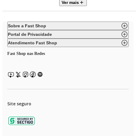
Ver mais
Altura: 750
Largura: 490
Profundidade: 360
Peso: 3,45
Sobre a Fast Shop
Dimensões e Peso Embalado
Portal de Privacidade
Altura: 580
Atendimento Fast Shop
Largura: 140
Profundidade: 555
Fast Shop nas Redes
Peso: 4,25
Site seguro