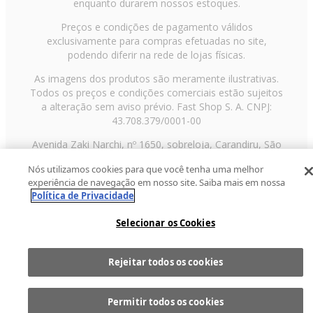
enquanto durarem nossos estoques.
Preços e condições de pagamento válidos
exclusivamente para compras efetuadas no site,
podendo diferir na rede de lojas físicas.
As imagens dos produtos são meramente ilustrativas.
Todos os preços e condições comerciais estão sujeitos
a alteração sem aviso prévio. Fast Shop S. A. CNPJ:
43.708.379/0001-00
Avenida Zaki Narchi, nº 1650, sobreloja, Carandiru, São
Paulo/SP, CEP 02029-001, Telefone: 11 3003-3728 ©
Nós utilizamos cookies para que você tenha uma melhor
2013 Fast Shop - Todos os direitos reservados
RF
experiência de navegação em nosso site. Saiba mais em nossa
Política de Privacidade
Selecionar os Cookies
Rejeitar todos os cookies
Comprar
1
Permitir todos os cookies