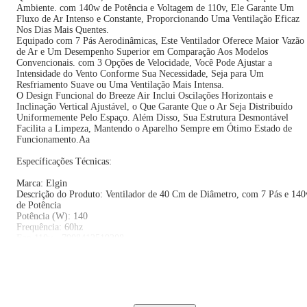
Ambiente. com 140w de Potência e Voltagem de 110v, Ele Garante Um
Fluxo de Ar Intenso e Constante, Proporcionando Uma Ventilação Eficaz
Nos Dias Mais Quentes.
Equipado com 7 Pás Aerodinâmicas, Este Ventilador Oferece Maior Vazão
de Ar e Um Desempenho Superior em Comparação Aos Modelos
Convencionais. com 3 Opções de Velocidade, Você Pode Ajustar a
Intensidade do Vento Conforme Sua Necessidade, Seja para Um
Resfriamento Suave ou Uma Ventilação Mais Intensa.
O Design Funcional do Breeze Air Inclui Oscilações Horizontais e
Inclinação Vertical Ajustável, o Que Garante Que o Ar Seja Distribuído
Uniformemente Pelo Espaço. Além Disso, Sua Estrutura Desmontável
Facilita a Limpeza, Mantendo o Aparelho Sempre em Ótimo Estado de
Funcionamento.Aa
Específicações Técnicas:
Marca: Elgin
Descrição do Produto: Ventilador de 40 Cm de Diâmetro, com 7 Pás e 14
de Potência
Potência (W): 140
Frequência: 60hz
Ean 110v - 7908412519208
Ean 220v - 7908412519215
Consumo (Kw/ H): 0,14 Kw/h
Voltagem: 127v ou 220v (Não É Bivolt)
Garantia: 12 Meses
Dimensões e Peso: