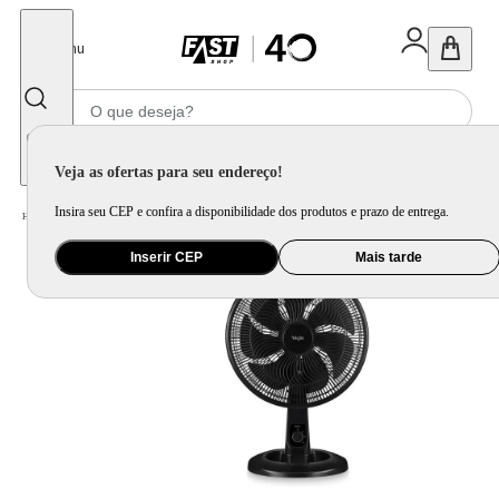
Fechar
Menu
Informe seu CEP
Veja as ofertas para seu endereço!
Insira seu CEP e confira a disponibilidade dos produtos e prazo de entrega.
Home
/
Ar e Ventilação
/
Ventilador
/
Ventilador de Mesa Elgin 40cm 7pás 140w Preto
Inserir CEP
Mais tarde