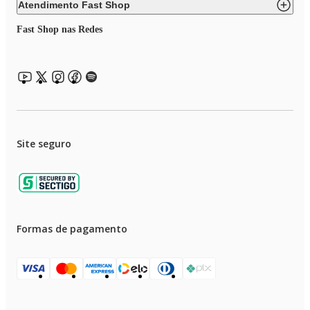
Atendimento Fast Shop
ESPECIFICAÇÕES TÉCNICAS
Fast Shop nas Redes
Marca: Mondial
Modelo: VSP-40-B
Tipo: Ventilador de mesa
Voltagem: 110v
Frequência: 60Hz
Potência: 140W
Diâmetro: 40cm
Quantidade de pás: 6
Número de velocidades: 3
Site seguro
Função oscilação: Sim
Oscilação: Lateral
Inclinação regulável: Sim
Controle: Manual
Função turbo: Sim
Cor: Preto/Prata
Altura: 62,50cm
Largura: 45cm
Formas de pagamento
Profundidade: 32cm
Peso: 2,450kg
Requer montagem: Sim
Recursos adicionais: Base antiderrapante | Alça para transporte
EAN: 7899882313581
Garantia: 1 ano