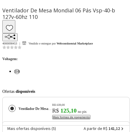
Ventilador De Mesa Mondial 06 Pás Vsp-40-b
127v-60hz 110
4000098453
Vendido e entregue por
Webcontinental Marketplace
Voltagem
:
110
Ofertas
disponíveis
R$ 139,00
Ventilador De Mesa Mondial 06 Pás Vsp-40-b 127v-60hz
R$
125,10
no pix
Mais formas de pagamento
Mais ofertas disponíveis (
5
)
A partir de R$
141,12