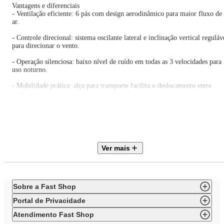
Vantagens e diferenciais
- Ventilação eficiente: 6 pás com design aerodinâmico para maior fluxo de
ar.
- Controle direcional: sistema oscilante lateral e inclinação vertical reguláv
para direcionar o vento.
- Operação silenciosa: baixo nível de ruído em todas as 3 velocidades para
uso noturno.
- Mobilidade prática: alça para transporte facilita o deslocamento entre
ambientes.
- Manutenção simplificada: grade frontal removível para limpeza rápida e
completa.
- Estabilidade: base antiderrapante proporciona segurança durante o uso.
Ver mais
Observações importantes
- As cores do produto podem variar de acordo com a calibração e resoluçã
do monitor ou tela utilizada.
Sobre a Fast Shop
- As imagens são meramente ilustrativas.
Portal de Privacidade
- O produto real pode apresentar pequenas variações de tonalidade, format
ou acabamento.
Atendimento Fast Shop