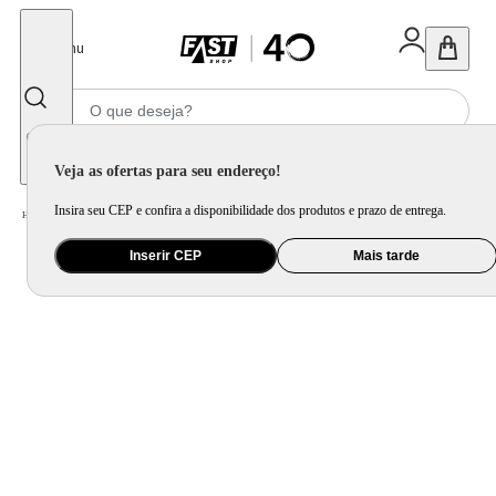
Fechar
Menu
Informe seu CEP
Veja as ofertas para seu endereço!
Insira seu CEP e confira a disponibilidade dos produtos e prazo de entrega.
Home
/
Ar e Ventilação
/
Ventilador
/
Ventilador De Mesa Mondial 6 Pás 30cm Super Power 220V
Inserir CEP
Mais tarde