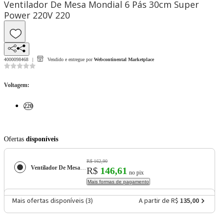
Ventilador De Mesa Mondial 6 Pás 30cm Super
Power 220V 220
4000098468
Vendido e entregue por
Webcontinental Marketplace
Voltagem
:
220
Ofertas
disponíveis
R$ 162,90
Ventilador De Mesa Mondial 6 Pás 30cm Super Power 220V
R$
146,61
no pix
Mais formas de pagamento
Mais ofertas disponíveis (
3
)
A partir de R$
135,00