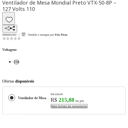
Ventilador de Mesa Mondial Preto VTX-50-8P –
127 Volts 110
4000001092
Vendido e entregue por
Frio Pecas
Voltagem
:
110
Ofertas
disponíveis
R$ 328,00
Ventilador de Mesa Mondial Preto VTX-50-8P – 127 Volts
R$
215,88
no pix
Mais formas de pagamento