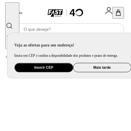
Fechar
Menu
Informe seu CEP
Veja as ofertas para seu endereço!
Insira seu CEP e confira a disponibilidade dos produtos e prazo de entrega.
Home
/
Ar e Ventilação
/
Ventilador
/
Ventilador de Mesa Mondial Preto VTX-50-8P – 127 Volts
Inserir CEP
Mais tarde