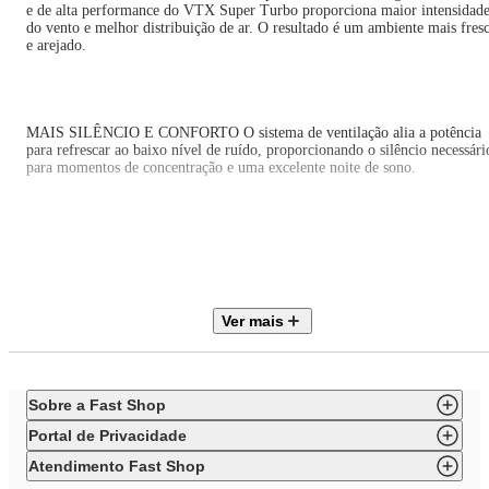
e de alta performance do VTX Super Turbo proporciona maior intensidad
do vento e melhor distribuição de ar. O resultado é um ambiente mais fres
e arejado.
MAIS SILÊNCIO E CONFORTO O sistema de ventilação alia a potência
para refrescar ao baixo nível de ruído, proporcionando o silêncio necessári
para momentos de concentração e uma excelente noite de sono.
MAIOR DISTRIBUIÇÃO DE AR O Sistema Oscilante Contínuo amplia o
raio de alcance do vento no ambiente, permitindo uma distribuição de ar
mais eficiente nos cômodos da casa.
Ver mais
INCLINAÇÃO VERTICAL REGULÁVEL Para um direcionamento ideal
do fluxo do ar.
Sobre a Fast Shop
Portal de Privacidade
Atendimento Fast Shop