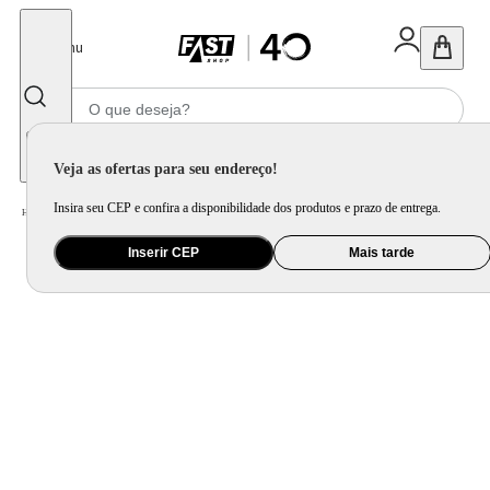
Fechar
Menu
Informe seu CEP
Veja as ofertas para seu endereço!
Insira seu CEP e confira a disponibilidade dos produtos e prazo de entrega.
Home
/
Ar e Ventilação
/
Ventilador
/
Ventilador de Mesa Mondial VTX-50-8P Preto - 50 cm
Inserir CEP
Mais tarde