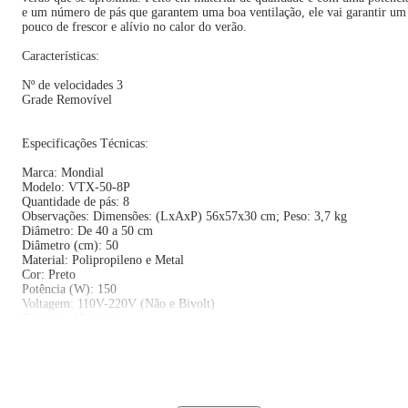
e um número de pás que garantem uma boa ventilação, ele vai garantir um
pouco de frescor e alívio no calor do verão.
Características:
Nº de velocidades 3
Grade Removível
Especificações Técnicas:
Marca: Mondial
Modelo: VTX-50-8P
Quantidade de pás: 8
Observações: Dimensões: (LxAxP) 56x57x30 cm; Peso: 3,7 kg
Diâmetro: De 40 a 50 cm
Diâmetro (cm): 50
Material: Polipropileno e Metal
Cor: Preto
Potência (W): 150
Voltagem: 110V-220V (Não e Bivolt)
Garantia: 12 meses
Dimensões e Peso:
Altura: 67,00 cm
Largura: 54,20 cm
Profundidade: 28,50 cm