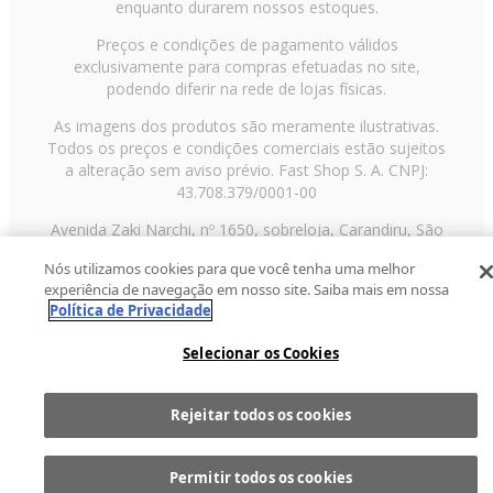
enquanto durarem nossos estoques.
Preços e condições de pagamento válidos
exclusivamente para compras efetuadas no site,
podendo diferir na rede de lojas físicas.
As imagens dos produtos são meramente ilustrativas.
Todos os preços e condições comerciais estão sujeitos
a alteração sem aviso prévio. Fast Shop S. A. CNPJ:
43.708.379/0001-00
Avenida Zaki Narchi, nº 1650, sobreloja, Carandiru, São
Paulo/SP, CEP 02029-001, Telefone: 11 3003-3728 ©
Nós utilizamos cookies para que você tenha uma melhor
2013 Fast Shop - Todos os direitos reservados
RF
experiência de navegação em nosso site. Saiba mais em nossa
Política de Privacidade
Selecionar os Cookies
Rejeitar todos os cookies
Comprar
1
Permitir todos os cookies