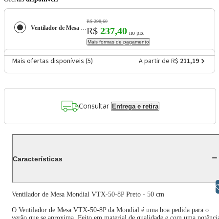
R$ 298,60
Ventilador de Mesa Mondial VTX-50-8P Preto - 50 cm
R$
237,40
no pix
Mais formas de pagamento
Mais ofertas disponíveis (
5
)
A partir de R$
211,19
Consultar
Entrega e retira
Características
Libras
Ventilador de Mesa Mondial VTX-50-8P Preto - 50 cm
O Ventilador de Mesa VTX-50-8P da Mondial é uma boa pedida para o
verão que se aproxima. Feito em material de qualidade e com uma potênci