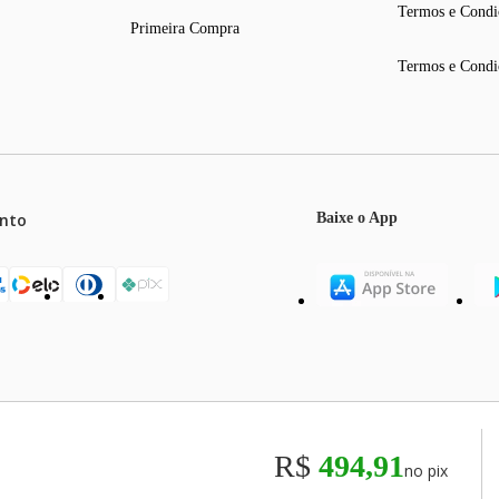
Termos e Condi
Primeira Compra
Termos e Condi
nto
Baixe o App
mos o máximo de 5 itens por produto ou enquanto durarem nossos e
o válidos exclusivamente para compras efetuadas no site, podendo di
R$
494,91
no pix
odos os preços e condições comerciais estão sujeitos a alteração se