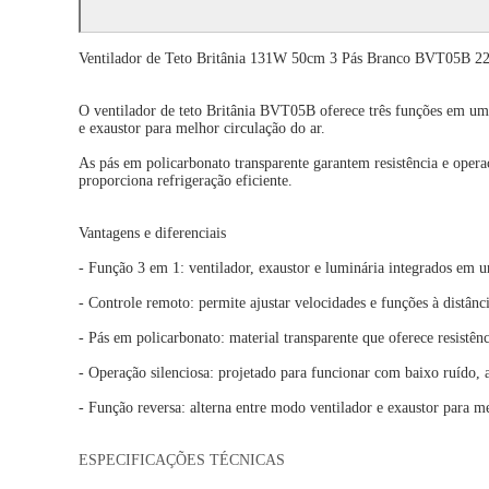
Ventilador de Teto Britânia 131W 50cm 3 Pás Branco BVT05B 2
O ventilador de teto Britânia BVT05B oferece três funções em um ú
e exaustor para melhor circulação do ar.
As pás em policarbonato transparente garantem resistência e operaç
proporciona refrigeração eficiente.
Vantagens e diferenciais
- Função 3 em 1: ventilador, exaustor e luminária integrados em 
- Controle remoto: permite ajustar velocidades e funções à distân
- Pás em policarbonato: material transparente que oferece resistênc
- Operação silenciosa: projetado para funcionar com baixo ruído,
- Função reversa: alterna entre modo ventilador e exaustor para me
ESPECIFICAÇÕES TÉCNICAS