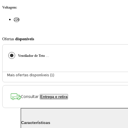
Voltagem
:
220
Ofertas
disponíveis
Ventilador de Teto Britânia 131W 50cm 3 Pás Branco BVT05B 220V
Mais ofertas disponíveis (
1
)
Consultar
Entrega e retira
Características