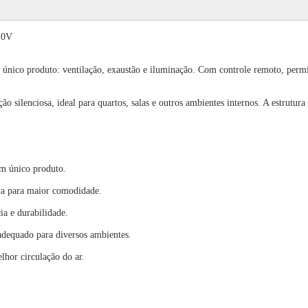
20V
nico produto: ventilação, exaustão e iluminação. Com controle remoto, permite 
ão silenciosa, ideal para quartos, salas e outros ambientes internos. A estrutu
um único produto.
cia para maior comodidade.
ia e durabilidade.
 adequado para diversos ambientes.
lhor circulação do ar.