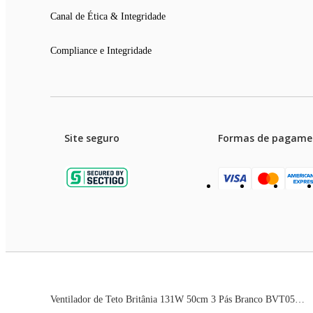
Canal de Ética & Integridade
Compliance e Integridade
Site seguro
Formas de pagame
Garanti
Preços e condições de pagament
Ventilador de Teto Britânia 131W 50cm 3 Pás Branco BVT05B 220V
As imagens dos produtos são meramente ilustrativas. T