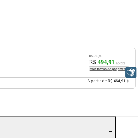
R$ 549,90
R$
494,91
no pix
Mais formas de pagamento
Libras
A partir de R$
464,91