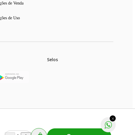
ções de Venda
ções de Uso
Selos
stoques.
ferir na rede de lojas físicas.
m aviso prévio. Fast Shop S. A. CNPJ: 43.708.379/0001-