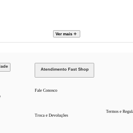
Ver mais
dade
Atendimento Fast Shop
esolução do monitor ou tela utilizada.
Fale Conosco
e
e, formato ou acabamento.
Termos e Regul
Troca e Devoluções
etuar a compra.