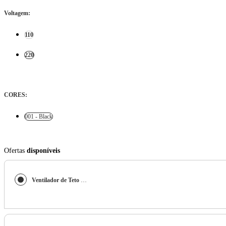
Voltagem
:
110
220
CORES
:
001 - Black
Ofertas
disponíveis
Ventilador de Teto Residencial Angra Hunter Fan Oficial