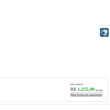
Libras
R$ 1.949,99
R$
1.255,49
no pix
Mais formas de pagamento