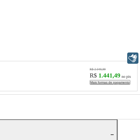
Libras
R$ 2.049,99
R$
1.441,49
no pix
Mais formas de pagamento