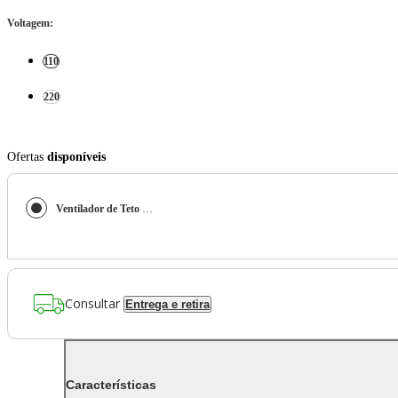
Voltagem
:
110
220
Ofertas
disponíveis
Ventilador de Teto Residencial Beaufort Branco Hunter Fan Oficial
Consultar
Entrega e retira
Características