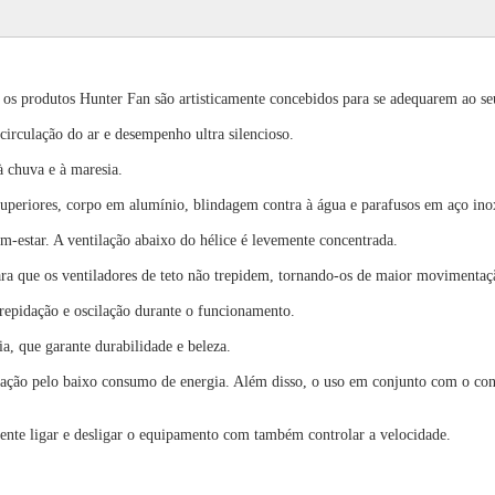
 os produtos Hunter Fan são artisticamente concebidos para se adequarem ao seu
circulação do ar e desempenho ultra silencioso.
 à chuva e à maresia.
uperiores, corpo em alumínio, blindagem contra à água e parafusos em aço ino
em-estar. A ventilação abaixo do hélice é levemente concentrada.
ara que os ventiladores de teto não trepidem, tornando-os de maior movimentaç
trepidação e oscilação durante o funcionamento.
ia, que garante durabilidade e beleza.
icação pelo baixo consumo de energia. Além disso, o uso em conjunto com o con
mente ligar e desligar o equipamento com também controlar a velocidade.