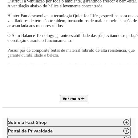
Distribui a ventilação por toda o ambiente, garantindo frescor e bem-estar.
A ventilação abaixo do hélice é levemente concentrada.
Hunter Fan desenvolveu a tecnologia Quiet for Life , especifica para que o
ventiladores de teto não trepidem, tornando-os de maior movimentação de
ar associada aos menores ruídos.
O Auto Balance Tecnology garante estabilidade das pás, evitando trepidaçã
e oscilação durante o funcionamento.
Possui pás de composite feitas de material hibrido de alta resistência, que
garante durabilidade e beleza.
O ventilador Hunter Fan possui o selo Procel categoria A, classificação pel
baixo consumo de energia. Além disso, o uso em conjunto com o
condicionador de ar reduz o consumo total de energia na refrigeração do
ambiente.
E ainda conta com acionamento por controle remoto
Ver mais
ESPECIFICAÇÃO TÉCNICA
Sobre a Fast Shop
Área de ventilação:
36 m²
Portal de Privacidade