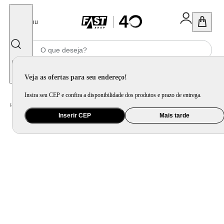
Fechar
Menu
Informe seu CEP
Veja as ofertas para seu endereço!
Insira seu CEP e confira a disponibilidade dos produtos e prazo de entrega.
Home
/
Ar e Ventilação
/
Ventilador
/
Ventilador de Teto Residencial Herus Niquel Escovado Hunter Fan Oficial
Inserir CEP
Mais tarde