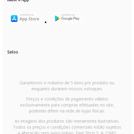
6
Níveis de velocidade:
3
Função Reversão:
No corpo do ventilador
Garantia: 1 ano de garantia
Selos
Acessórios Compatíveis:
Hastes extensoras, Controle
CONTEÚDO DA EMBALAGEM
Garantimos o máximo de 5 itens por produto ou
Conjunto de Parafusos das Pás
enquanto durarem nossos estoques.
Conjunto de Suspensão
Motor
Preços e condições de pagamento válidos
Conjunto de Suporte de Pás
exclusivamente para compras efetuadas no site,
Conjunto de Pás
podendo diferir na rede de lojas físicas.
Chicote de fios
Manual
As imagens dos produtos são meramente ilustrativas.
Controle de Acionamento
Todos os preços e condições comerciais estão sujeitos
Acompanha Controle Remoto: SIM
a alteração sem aviso prévio. Fast Shop S. A. CNPJ: