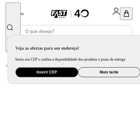
Fechar
Menu
Informe seu CEP
Veja as ofertas para seu endereço!
Insira seu CEP e confira a disponibilidade dos produtos e prazo de entrega.
Home
/
Ar e Ventilação
/
Ventilador
/
Ventilador 2 em 1 Prime Air 8 Pás Maxx Force 150W AVTE400
Inserir CEP
Mais tarde