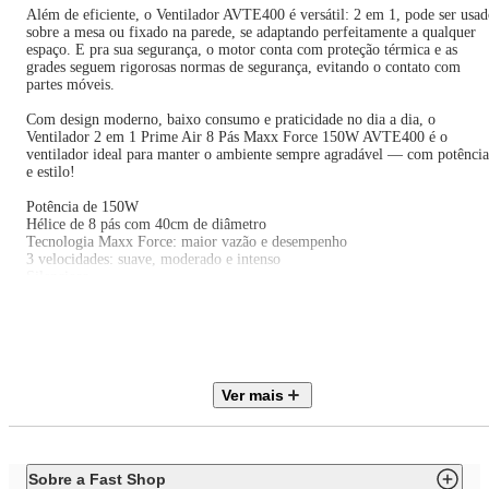
Além de eficiente, o Ventilador AVTE400 é versátil: 2 em 1, pode ser usa
sobre a mesa ou fixado na parede, se adaptando perfeitamente a qualquer
espaço. E pra sua segurança, o motor conta com proteção térmica e as
grades seguem rigorosas normas de segurança, evitando o contato com
partes móveis.
Com design moderno, baixo consumo e praticidade no dia a dia, o
Ventilador 2 em 1 Prime Air 8 Pás Maxx Force 150W AVTE400 é o
ventilador ideal para manter o ambiente sempre agradável — com potência
e estilo!
Potência de 150W
Hélice de 8 pás com 40cm de diâmetro
Tecnologia Maxx Force: maior vazão e desempenho
3 velocidades: suave, moderado e intenso
Silencioso
Classificação energética A
Oscilação horizontal automática
3 níveis de inclinação vertical
2 em 1: uso na mesa ou parede
Sistema de travamento entre grades
Porta-fio integrado
Ver mais
Motor com fusível térmico de segurança
Alça traseira para transporte.
Sobre a Fast Shop