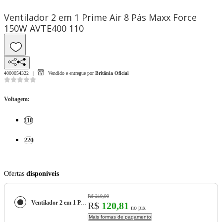
Ventilador 2 em 1 Prime Air 8 Pás Maxx Force
150W AVTE400 110
4000054322
Vendido e entregue por
Britânia Oficial
Voltagem
:
110
220
Ofertas
disponíveis
R$ 219,90
Ventilador 2 em 1 Prime Air 8 Pás Maxx Force 150W AVTE400
R$
120,81
no pix
Mais formas de pagamento