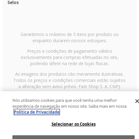
Selos
Garantimos o máximo de 5 itens por produto ou
enquanto durarem nossos estoques.
Preços e condições de pagamento válidos
exclusivamente para compras efetuadas no site,
podendo diferir na rede de lojas físicas.
As imagens dos produtos são meramente ilustrativas.
Todos os preços e condições comerciais estão sujeitos
a alteração sem aviso prévio. Fast Shop S. A. CNPJ:
43.708.379/0001-00
Nós utilizamos cookies para que você tenha uma melhor
Avenida Zaki Narchi, nº 1650, sobreloja, Carandiru, São
experiência de navegação em nosso site. Saiba mais em nossa
Paulo/SP, CEP 02029-001, Telefone: 11 3003-3728 ©
Política de Privacidade
2013 Fast Shop - Todos os direitos reservados
RF
Selecionar os Cookies