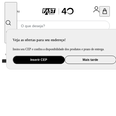
Fechar
Menu
Informe seu CEP
Veja as ofertas para seu endereço!
Insira seu CEP e confira a disponibilidade dos produtos e prazo de entrega.
Home
/
Mercado
/
Alimentos
/
Azeite, Óleo e Aceto
Inserir CEP
Mais tarde