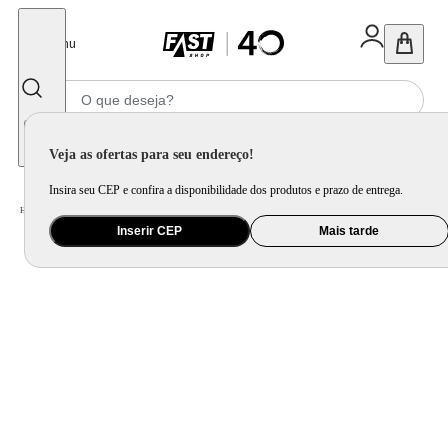
Fechar
Menu
Informe seu CEP
Veja as ofertas para seu endereço!
Insira seu CEP e confira a disponibilidade dos produtos e prazo de entrega.
Home
/
Mercado
/
Alimento
/
Azeite, Óleo e Aceto
Inserir CEP
Mais tarde