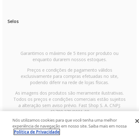
Selos
Garantimos o máximo de 5 itens por produto ou
enquanto durarem nossos estoques.
Preços e condições de pagamento válidos
exclusivamente para compras efetuadas no site,
podendo diferir na rede de lojas físicas.
As imagens dos produtos são meramente ilustrativas.
Todos os preços e condições comerciais estão sujeitos
a alteração sem aviso prévio. Fast Shop S. A. CNPJ:
43.708.379/0001-00
Nós utilizamos cookies para que você tenha uma melhor
Avenida Zaki Narchi, nº 1650, sobreloja, Carandiru, São
experiência de navegação em nosso site. Saiba mais em nossa
Paulo/SP, CEP 02029-001, Telefone: 11 3003-3728 ©
Política de Privacidade
2013 Fast Shop - Todos os direitos reservados
RF