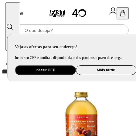
Fechar
Menu
Informe seu CEP
Veja as ofertas para seu endereço!
Insira seu CEP e confira a disponibilidade dos produtos e prazo de entrega.
Home
/
Mercado
/
Alimentos
/
Azeite, Óleo e Aceto
Inserir CEP
Mais tarde