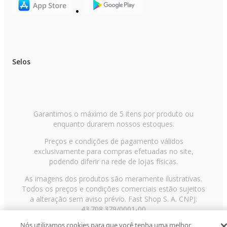
Selos
Garantimos o máximo de 5 itens por produto ou
enquanto durarem nossos estoques.
Preços e condições de pagamento válidos
exclusivamente para compras efetuadas no site,
podendo diferir na rede de lojas físicas.
As imagens dos produtos são meramente ilustrativas.
Todos os preços e condições comerciais estão sujeitos
a alteração sem aviso prévio. Fast Shop S. A. CNPJ:
43.708.379/0001-00
Nós utilizamos cookies para que você tenha uma melhor
Avenida Zaki Narchi, nº 1650, sobreloja, Carandiru, São