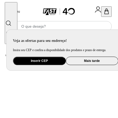
Fechar
Menu
Informe seu CEP
Veja as ofertas para seu endereço!
Insira seu CEP e confira a disponibilidade dos produtos e prazo de entrega.
Home
/
Mercado
/
Bebida
/
Bebida Alcoolica
Inserir CEP
Mais tarde