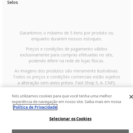
Selos
Garantimos o máximo de 5 itens por produto ou
enquanto durarem nossos estoques.
Preços e condições de pagamento válidos
exclusivamente para compras efetuadas no site,
podendo diferir na rede de lojas físicas.
As imagens dos produtos são meramente ilustrativas.
Todos os preços e condições comerciais estão sujeitos
a alteração sem aviso prévio. Fast Shop S. A. CNPJ:
43.708.379/0001-00
Nós utilizamos cookies para que você tenha uma melhor
Avenida Zaki Narchi, nº 1650, sobreloja, Carandiru, São
experiência de navegação em nosso site. Saiba mais em nossa
Paulo/SP, CEP 02029-001, Telefone: 11 3003-3728 ©
Política de Privacidade
2013 Fast Shop - Todos os direitos reservados
RF
Selecionar os Cookies