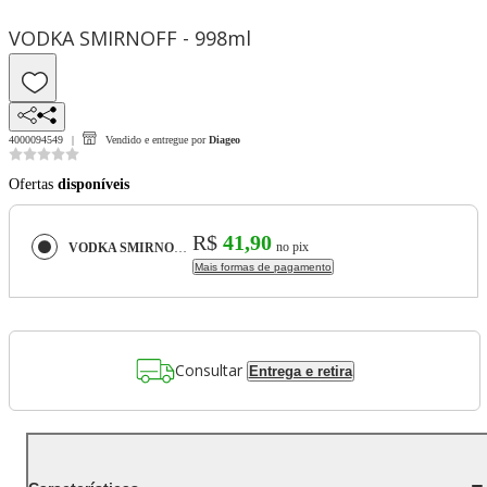
VODKA SMIRNOFF - 998ml
4000094549
Vendido e entregue por
Diageo
Ofertas
disponíveis
R$
41,90
no pix
VODKA SMIRNOFF - 998ml
Mais formas de pagamento
Consultar
Entrega e retira