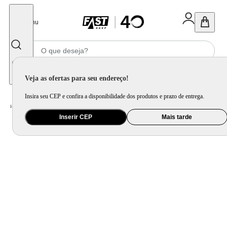
Fechar
Menu
Informe seu CEP
Veja as ofertas para seu endereço!
Insira seu CEP e confira a disponibilidade dos produtos e prazo de entrega.
Home
/
Mercado
/
Bebida
/
Vinho
Inserir CEP
Mais tarde