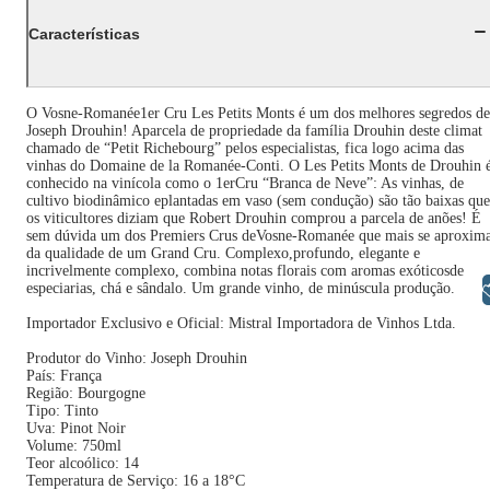
Características
O Vosne-Romanée1er Cru Les Petits Monts é um dos melhores segredos de
Joseph Drouhin! Aparcela de propriedade da família Drouhin deste climat
chamado de “Petit Richebourg” pelos especialistas, fica logo acima das
vinhas do Domaine de la Romanée-Conti. O Les Petits Monts de Drouhin 
conhecido na vinícola como o 1erCru “Branca de Neve”: As vinhas, de
cultivo biodinâmico eplantadas em vaso (sem condução) são tão baixas que
os viticultores diziam que Robert Drouhin comprou a parcela de anões! É
sem dúvida um dos Premiers Crus deVosne-Romanée que mais se aproxim
da qualidade de um Grand Cru. Complexo,profundo, elegante e
incrivelmente complexo, combina notas florais com aromas exóticosde
Libras
especiarias, chá e sândalo. Um grande vinho, de minúscula produção.
Importador Exclusivo e Oficial: Mistral Importadora de Vinhos Ltda.
Produtor do Vinho: Joseph Drouhin
País: França
Região: Bourgogne
Tipo: Tinto
Uva: Pinot Noir
Volume: 750ml
Teor alcoólico: 14
Temperatura de Serviço: 16 a 18°C