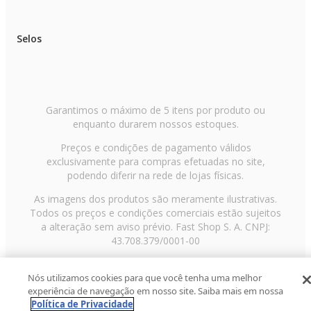
Selos
Garantimos o máximo de 5 itens por produto ou
enquanto durarem nossos estoques.
Preços e condições de pagamento válidos
exclusivamente para compras efetuadas no site,
podendo diferir na rede de lojas físicas.
As imagens dos produtos são meramente ilustrativas.
Todos os preços e condições comerciais estão sujeitos
a alteração sem aviso prévio. Fast Shop S. A. CNPJ:
43.708.379/0001-00
Avenida Zaki Narchi, nº 1650, sobreloja, Carandiru, São
Nós utilizamos cookies para que você tenha uma melhor
Paulo/SP, CEP 02029-001, Telefone: 11 3003-3728 ©
experiência de navegação em nosso site. Saiba mais em nossa
2013 Fast Shop - Todos os direitos reservados
RF
Política de Privacidade