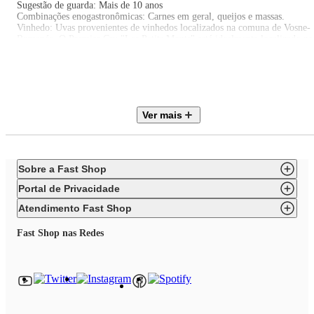
Sugestão de guarda: Mais de 10 anos
Combinações enogastronômicas: Carnes em geral, queijos e massas.
Vinhedo: Uvas provenientes de vinhedos localizados na comuna de Vosne-
Romanée. O Premier Cru "Les Petits Monts" está idealmente localizado na
parte superior, em um promontório, logo acima do vinhedo Romanée-Cont
Viticultura biodinâmica e rendimentos limitados.
Vinificação: Fermentação espontânea com leveduras indígenas e maceração
de 2 a 3 semanas em pequenas cubas abertas, pontuadas por pigeages e
remontagens. Prensagem delicada e separação das diferentes partes para
maturação. Fermentação malolática completa.
Ver mais
Maturação: Maturado de 14 a 18 meses em barricas de carvalho francês,
sendo 25% novas.
Pontuado por James Suckling em 2022: 96
Pontuado por Antonio Galloni em 2022: 94-96
Sobre a Fast Shop
Pontuado por Robert Parker em 2022: 92-94
Portal de Privacidade
Atendimento Fast Shop
Fast Shop nas Redes