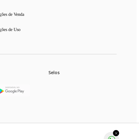
ções de Venda
ções de Uso
Selos
stoques.
ferir na rede de lojas físicas.