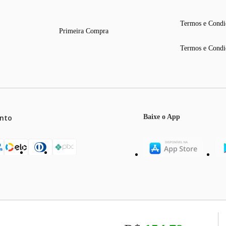
Termos e Condi
Primeira Compra
Termos e Condi
nto
Baixe o App
mos o máximo de 5 itens por produto ou enquanto durarem nossos e
o válidos exclusivamente para compras efetuadas no site, podendo di