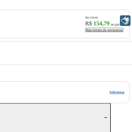
R$ 179,99
Libras
R$
154,79
no pix
Mais formas de pagamento
Selecionar