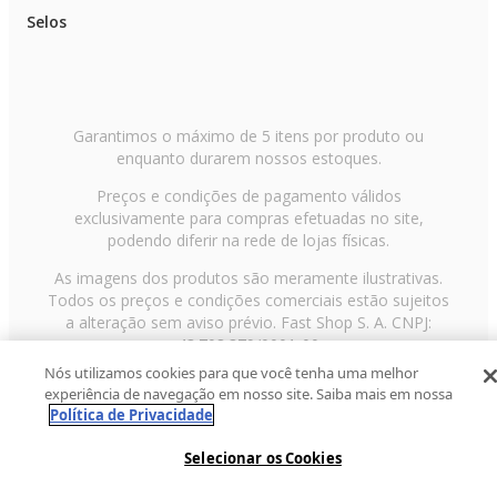
Selos
Garantimos o máximo de 5 itens por produto ou
enquanto durarem nossos estoques.
Preços e condições de pagamento válidos
exclusivamente para compras efetuadas no site,
podendo diferir na rede de lojas físicas.
As imagens dos produtos são meramente ilustrativas.
Todos os preços e condições comerciais estão sujeitos
a alteração sem aviso prévio. Fast Shop S. A. CNPJ:
43.708.379/0001-00
Nós utilizamos cookies para que você tenha uma melhor
Avenida Zaki Narchi, nº 1650, sobreloja, Carandiru, São
experiência de navegação em nosso site. Saiba mais em nossa
Paulo/SP, CEP 02029-001, Telefone: 11 3003-3728 ©
Política de Privacidade
2013 Fast Shop - Todos os direitos reservados
RF
Selecionar os Cookies