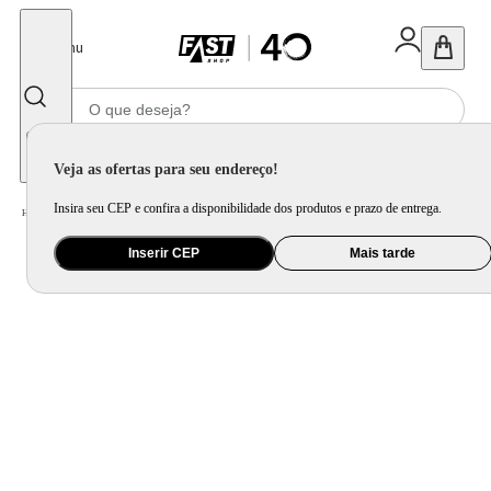
Fechar
Menu
Informe seu CEP
Veja as ofertas para seu endereço!
Insira seu CEP e confira a disponibilidade dos produtos e prazo de entrega.
Home
/
Mercado
/
Bebida
/
Bebida Alcoolica
Inserir CEP
Mais tarde