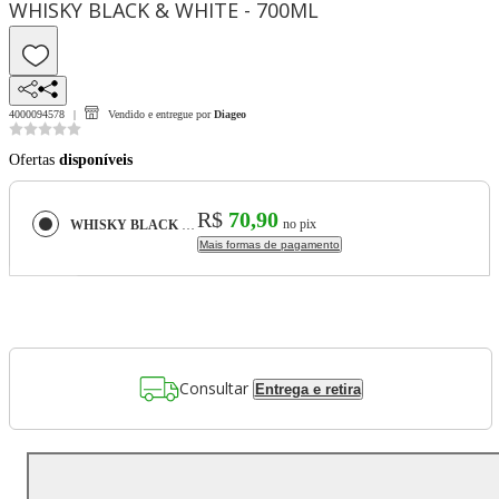
WHISKY BLACK & WHITE - 700ML
4000094578
Vendido e entregue por
Diageo
Ofertas
disponíveis
R$
70,90
no pix
WHISKY BLACK & WHITE - 700ML
Mais formas de pagamento
Consultar
Entrega e retira