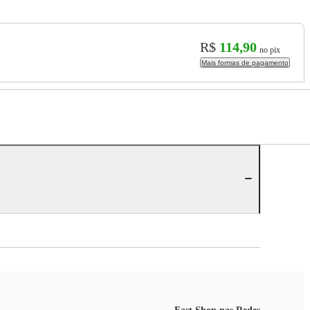
R$
114,90
no pix
Mais formas de pagamento