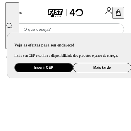
Fechar
Menu
Informe seu CEP
Veja as ofertas para seu endereço!
Insira seu CEP e confira a disponibilidade dos produtos e prazo de entrega.
Home
/
Mercado
/
Bebida
/
Bebida Não Alcoolica
Inserir CEP
Mais tarde