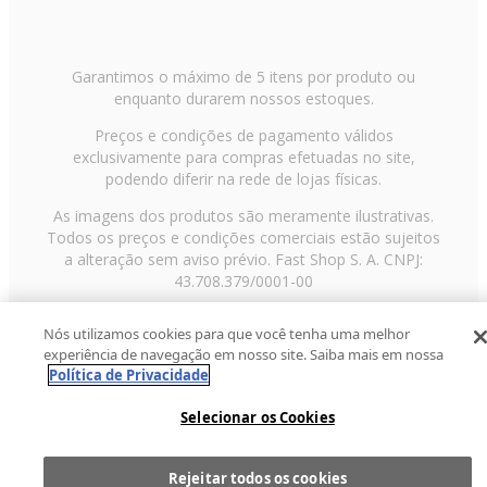
Garantimos o máximo de 5 itens por produto ou
enquanto durarem nossos estoques.
Preços e condições de pagamento válidos
exclusivamente para compras efetuadas no site,
podendo diferir na rede de lojas físicas.
As imagens dos produtos são meramente ilustrativas.
Todos os preços e condições comerciais estão sujeitos
a alteração sem aviso prévio. Fast Shop S. A. CNPJ:
43.708.379/0001-00
Avenida Zaki Narchi, nº 1650, sobreloja, Carandiru, São
Nós utilizamos cookies para que você tenha uma melhor
Paulo/SP, CEP 02029-001, Telefone: 11 3003-3728 ©
experiência de navegação em nosso site. Saiba mais em nossa
2013 Fast Shop - Todos os direitos reservados
RF
Política de Privacidade
Selecionar os Cookies
Rejeitar todos os cookies