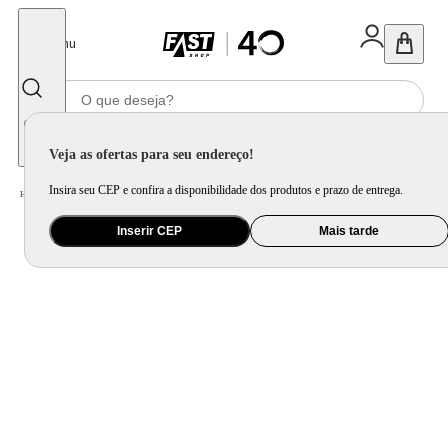
Fechar
Menu
Informe seu CEP
Veja as ofertas para seu endereço!
Insira seu CEP e confira a disponibilidade dos produtos e prazo de entrega.
Home
/
Utilidade Doméstica
/
Mesa
/
Jogo de Xícara e Xícara Avulsa
Inserir CEP
Mais tarde