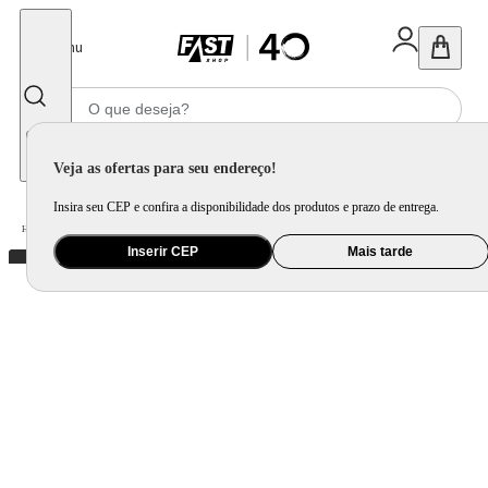
Fechar
Menu
Informe seu CEP
Veja as ofertas para seu endereço!
Insira seu CEP e confira a disponibilidade dos produtos e prazo de entrega.
Home
/
Utilidade Doméstica
/
Mesa
/
Jogo de Xícara e Xícara Avulsa
Inserir CEP
Mais tarde