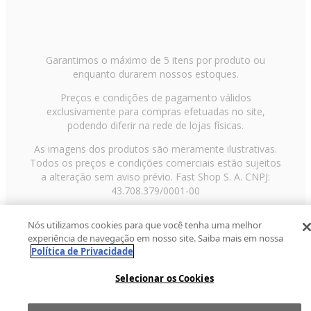
Garantimos o máximo de 5 itens por produto ou
enquanto durarem nossos estoques.
Preços e condições de pagamento válidos
exclusivamente para compras efetuadas no site,
podendo diferir na rede de lojas físicas.
As imagens dos produtos são meramente ilustrativas.
Todos os preços e condições comerciais estão sujeitos
a alteração sem aviso prévio. Fast Shop S. A. CNPJ:
43.708.379/0001-00
Avenida Zaki Narchi, nº 1650, sobreloja, Carandiru, São
Nós utilizamos cookies para que você tenha uma melhor
Paulo/SP, CEP 02029-001, Telefone: 11 3003-3728 ©
experiência de navegação em nosso site. Saiba mais em nossa
2013 Fast Shop - Todos os direitos reservados
RF
Política de Privacidade
Selecionar os Cookies