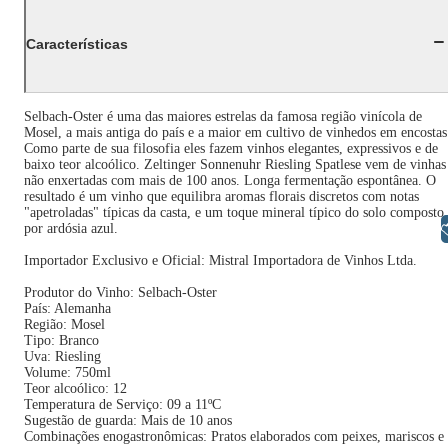
Características
Selbach-Oster é uma das maiores estrelas da famosa região vinícola de
Mosel, a mais antiga do país e a maior em cultivo de vinhedos em encostas
Como parte de sua filosofia eles fazem vinhos elegantes, expressivos e de
baixo teor alcoólico. Zeltinger Sonnenuhr Riesling Spatlese vem de vinhas
não enxertadas com mais de 100 anos. Longa fermentação espontânea. O
resultado é um vinho que equilibra aromas florais discretos com notas
"apetroladas" típicas da casta, e um toque mineral típico do solo composto
Libras
por ardósia azul.
Importador Exclusivo e Oficial: Mistral Importadora de Vinhos Ltda.
Produtor do Vinho: Selbach-Oster
País: Alemanha
Região: Mosel
Tipo: Branco
Uva: Riesling
Volume: 750ml
Teor alcoólico: 12
Temperatura de Serviço: 09 a 11ºC
Sugestão de guarda: Mais de 10 anos
Combinações enogastronômicas: Pratos elaborados com peixes, mariscos e