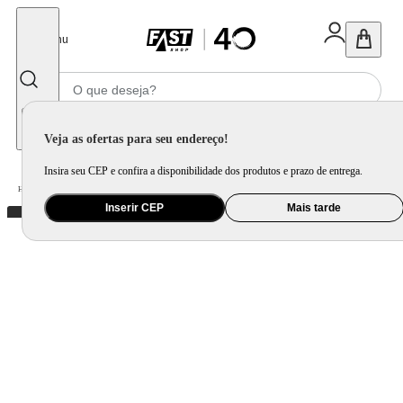
Fechar
Menu
Informe seu CEP
Veja as ofertas para seu endereço!
Insira seu CEP e confira a disponibilidade dos produtos e prazo de entrega.
Home
/
Mercado
/
Bebida
/
Vinho
Inserir CEP
Mais tarde