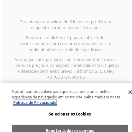
Garantimos o máximo de 5 itens por produto ou
enquanto durarem nossos estoques.
Preços e condições de pagamento válidos
exclusivamente para compras efetuadas no site,
podendo diferir na rede de lojas físicas.
As imagens dos produtos são meramente ilustrativas.
Todos os preços e condições comerciais estão sujeitos
a alteração sem aviso prévio. Fast Shop S. A. CNPJ:
43.708.379/0001-00
Avenida Zaki Narchi, nº 1650, sobreloja, Carandiru, São
Nós utilizamos cookies para que você tenha uma melhor
Paulo/SP, CEP 02029-001, Telefone: 11 3003-3728 ©
experiência de navegação em nosso site. Saiba mais em nossa
2013 Fast Shop - Todos os direitos reservados
RF
Política de Privacidade
Selecionar os Cookies
Rejeitar todos os cookies