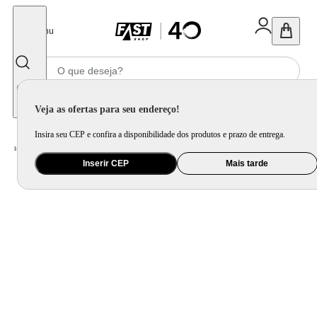
Fechar
Menu
Informe seu CEP
Veja as ofertas para seu endereço!
Insira seu CEP e confira a disponibilidade dos produtos e prazo de entrega.
Home
/
Móveis e Decoração
/
Decoração
/
Almofada
/
Capa Almofada Retangular Tear Relevo Azul Marinho
Inserir CEP
Mais tarde