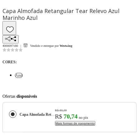
Capa Almofada Retangular Tear Relevo Azul
Marinho Azul
4000097180
Vendido e entregue por
Westwing
CORES
:
Azul
Ofertas
disponíveis
R$ 80,39
Capa Almofada Retangular Tear Relevo Azul Marinho
R$
70,74
no pix
Mais formas de pagamento