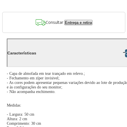
Consultar
Entrega e retira
Características
Libras
- Capa de almofada em tear trançado em relevo.;
- Fechamento em zíper invisivel;
- As cores podem apresentar pequenas variações devido ao lote de produçã
e às configurações do seu monitor;
- Não acompanha enchimento.
Medidas:
- Largura: 50 cm
Altura: 2 cm
Comprimento: 30 cm