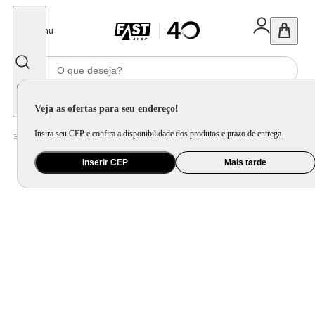
Fechar
Menu
Informe seu CEP
Veja as ofertas para seu endereço!
Insira seu CEP e confira a disponibilidade dos produtos e prazo de entrega.
Home
/
Eletrodomésticos
/
Cervejeira e Frigobar
/
Cervejeira
Inserir CEP
Mais tarde