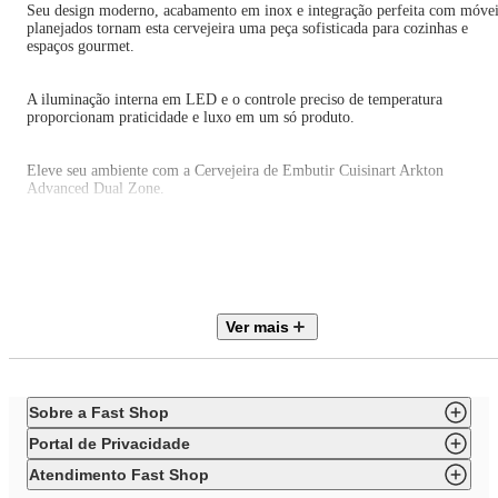
Seu design moderno, acabamento em inox e integração perfeita com móvei
planejados tornam esta cervejeira uma peça sofisticada para cozinhas e
espaços gourmet.
A iluminação interna em LED e o controle preciso de temperatura
proporcionam praticidade e luxo em um só produto.
Eleve seu ambiente com a Cervejeira de Embutir Cuisinart Arkton
Advanced Dual Zone.
Encontre na Center Garbin, sua especialista em eletrodomésticos de alto
padrão!
ESPECIFICAÇÕES TÉCNICAS
Ver mais
Marca: Cuisinart
Modelo: Cervejeira
Capacidade: 425L
Tipo: Embutir ou freestand
Sobre a Fast Shop
Acabamento: Inox
Voltagem: 220V
Portal de Privacidade
Potência: 130kW
Frequência: 60Hz
Atendimento Fast Shop
Classificação energética: Não informado