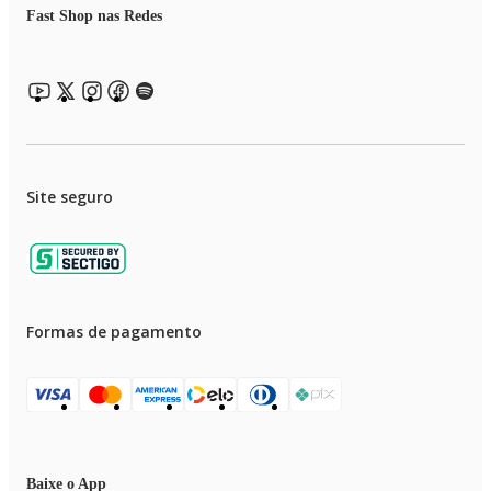
Peso: 111Kg
Fast Shop nas Redes
Largura: 180cm
Profundidade: 59,5cm
Altura: 70cm
Sob Consulta: Não
Solicitar Produto: Não
Site seguro
Formas de pagamento
Baixe o App