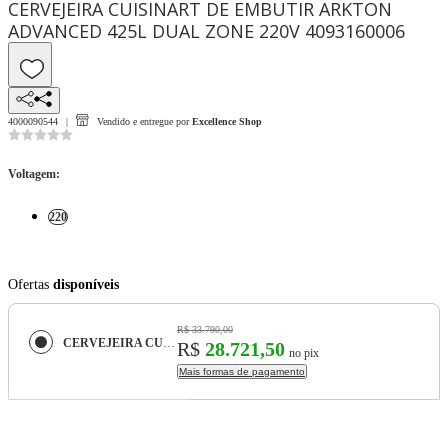
CERVEJEIRA CUISINART DE EMBUTIR ARKTON
ADVANCED 425L DUAL ZONE 220V 4093160006
4000090544
Vendido e entregue por
Excellence Shop
Voltagem
:
220
Ofertas
disponíveis
R$ 33.790,00
CERVEJEIRA CUISINART DE EMBUTIR ARKTON ADVANCED 425L DUAL ZONE 220V 4093160006
R$
28.721,50
no pix
Mais formas de pagamento