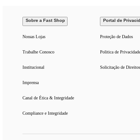
Dimensões e Peso do Produto
Altura: 204,8 cm
Sobre a Fast Shop
Portal de Privaci
Largura: 68 cm
Profundidade: 60,3 cm
Peso: 104 kg
Nossas Lojas
Proteção de Dados
Trabalhe Conosco
Politica de Privacidad
Institucional
Solicitação de Direitos
Imprensa
Canal de Ética & Integridade
Compliance e Integridade