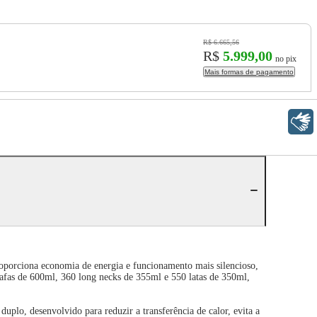
R$ 6.665,56
R$
5.999,00
no pix
Mais formas de pagamento
Libras
roporciona economia de energia e funcionamento mais silencioso,
fas de 600ml, 360 long necks de 355ml e 550 latas de 350ml,
plo, desenvolvido para reduzir a transferência de calor, evita a