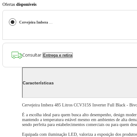
Ofertas
disponíveis
Cervejeira Imbera 485 Litros CCV315S Inverter Full Black - Bivolt
Consultar
Entrega e retira
Características
Cervejeira Imbera 485 Litros CCV315S Inverter Full Black - Bivo
É a escolha ideal para quem busca alto desempenho, design moder
mantendo a temperatura estável mesmo em ambientes de alta dema
sendo perfeita para estabelecimentos comerciais ou para quem dese
Equipada com iluminação LED, valoriza a exposição dos produtos e