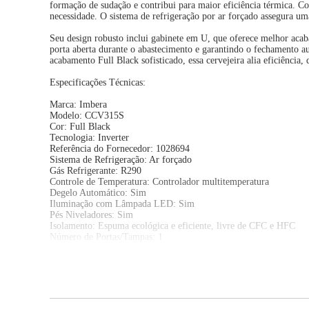
formação de sudação e contribui para maior eficiência térmica. Co
necessidade. O sistema de refrigeração por ar forçado assegura um
Seu design robusto inclui gabinete em U, que oferece melhor acab
porta aberta durante o abastecimento e garantindo o fechamento au
acabamento Full Black sofisticado, essa cervejeira alia eficiência
Especificações Técnicas:
Marca: Imbera
Modelo: CCV315S
Cor: Full Black
Tecnologia: Inverter
Referência do Fornecedor: 1028694
Sistema de Refrigeração: Ar forçado
Gás Refrigerante: R290
Controle de Temperatura: Controlador multitemperatura
Degelo Automático: Sim
Iluminação com Lâmpada LED: Sim
Pés Niveladores: Sim
Isolamento: Espuma ecológica e eficiente, livre de CFC e HFC
Número de Portas/Tampas: 1
Variação de Temperatura: -6ºC a 2ºC
Capacidade Bruta: 485 Litros
Capacidade Líquida: 453 Litros
EAN: 0798190254593
Voltagem: Bivolt
Garantia: 36 meses