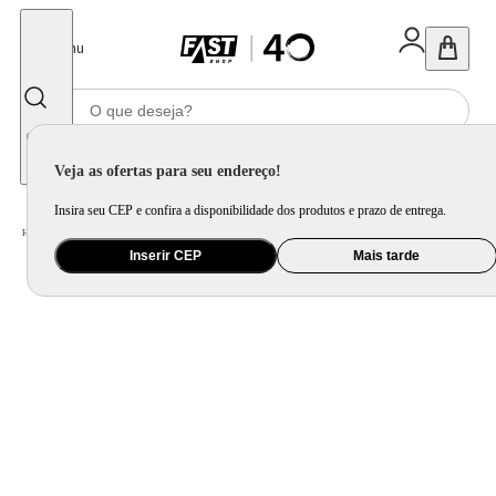
Fechar
Menu
Informe seu CEP
Veja as ofertas para seu endereço!
Insira seu CEP e confira a disponibilidade dos produtos e prazo de entrega.
Home
/
Eletrodomésticos
/
Cervejeira e Frigobar
/
Cervejeira
Inserir CEP
Mais tarde