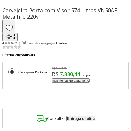
Cervejeira Porta com Visor 574 Litros VN50AF
Metalfrio 220v
4000096522
Vendido e entregue por
Overfrio
Ofertas
disponíveis
R$ 8.144,93
Cervejeira Porta com Visor 574 Litros VN50AF Metalfrio 220v
R$
7.330,44
no pix
Mais formas de pagamento
Consultar
Entrega e retira