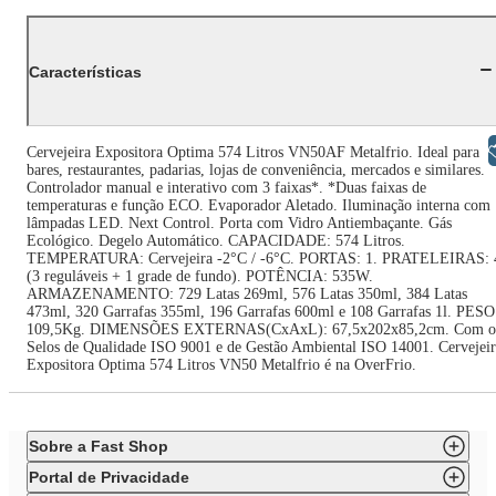
Características
Libras
Cervejeira Expositora Optima 574 Litros VN50AF Metalfrio. Ideal para
bares, restaurantes, padarias, lojas de conveniência, mercados e similares.
Controlador manual e interativo com 3 faixas*. *Duas faixas de
temperaturas e função ECO. Evaporador Aletado. Iluminação interna com
lâmpadas LED. Next Control. Porta com Vidro Antiembaçante. Gás
Ecológico. Degelo Automático. CAPACIDADE: 574 Litros.
TEMPERATURA: Cervejeira -2°C / -6°C. PORTAS: 1. PRATELEIRAS: 
(3 reguláveis + 1 grade de fundo). POTÊNCIA: 535W.
ARMAZENAMENTO: 729 Latas 269ml, 576 Latas 350ml, 384 Latas
473ml, 320 Garrafas 355ml, 196 Garrafas 600ml e 108 Garrafas 1l. PESO
109,5Kg. DIMENSÕES EXTERNAS(CxAxL): 67,5x202x85,2cm. Com o
Selos de Qualidade ISO 9001 e de Gestão Ambiental ISO 14001. Cervejeir
Expositora Optima 574 Litros VN50 Metalfrio é na OverFrio.
Sobre a Fast Shop
Portal de Privacidade