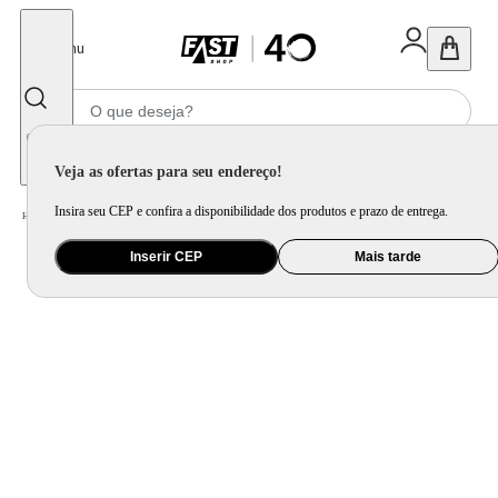
Fechar
Menu
Informe seu CEP
Veja as ofertas para seu endereço!
Insira seu CEP e confira a disponibilidade dos produtos e prazo de entrega.
Home
/
Informática e Games
/
Periférico
/
Headset, Webcam e Microfone
Inserir CEP
Mais tarde