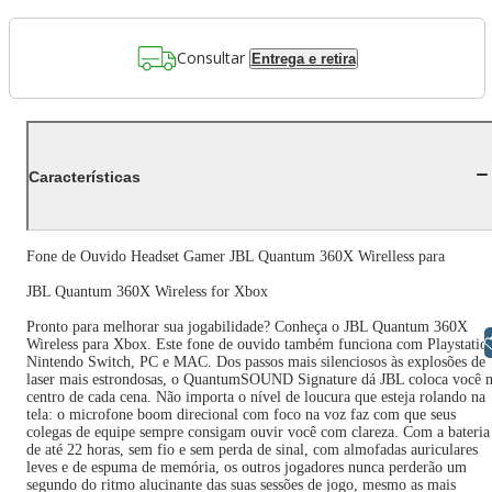
Consultar
Entrega e retira
Características
Fone de Ouvido Headset Gamer JBL Quantum 360X Wirelless para
JBL Quantum 360X Wireless for Xbox
Pronto para melhorar sua jogabilidade? Conheça o JBL Quantum 360X
Libras
Wireless para Xbox. Este fone de ouvido também funciona com Playstatio
Nintendo Switch, PC e MAC. Dos passos mais silenciosos às explosões de
laser mais estrondosas, o QuantumSOUND Signature dá JBL coloca você 
centro de cada cena. Não importa o nível de loucura que esteja rolando na
tela: o microfone boom direcional com foco na voz faz com que seus
colegas de equipe sempre consigam ouvir você com clareza. Com a bateria
de até 22 horas, sem fio e sem perda de sinal, com almofadas auriculares
leves e de espuma de memória, os outros jogadores nunca perderão um
segundo do ritmo alucinante das suas sessões de jogo, mesmo as mais