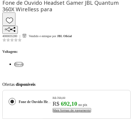
Fone de Ouvido Headset Gamer JBL Quantum
360X Wirelless para
4000035280
Vendido e entregue por
JBL Oficial
Voltagem
:
Bivolt
Ofertas
disponíveis
R$ 769,00
Fone de Ouvido Headset Gamer JBL Quantum 360X Wirelless para
R$
692,10
no pix
Mais formas de pagamento