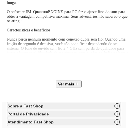
longas.
O software JBL QuantumENGINE para PC faz o ajuste fino do som para
obter a vantagem competitiva máxima. Seus adversários não saberão o que
os atingiu.
Características e benefícios
Nunca perca nenhum momento com conexão dupla sem fio: Quando uma
fração de segundo é decisiva, você não pode ficar dependendo do seu
sistema. O fone de ouvido sem fio 2,4 GHz sem perda de qualidade para
jogos oferece total liberdade de movimento, sem quedas de áudio na hora 
batalha. Este fone de ouvido é compatível com todos os dispositivos
habilitados para Bluetooth, como smartphones e tablets.
Viva o jogo com o JBL QuantumSURROUND: Dos passos mais silencioso
às explosões de laser mais estrondosas, o som cinematográfico
QuantumSOUND Signature da JBL faz as cenas de ação se tornarem épicas
Ver mais
Equipado com drivers de 40 mm, o JBL Quantum 360X Wireless para Xb
faz você mergulhar totalmente no jogo para ter uma vantagem competitiva
de verdade.
Faça sua voz ser ouv
Sobre a Fast Shop
EAN: 6925281960789
Portal de Privacidade
Itens inclusos:
Atendimento Fast Shop
01 Fone de Ouvido Headset Gamer JBL Quantum 360X Wirelless para