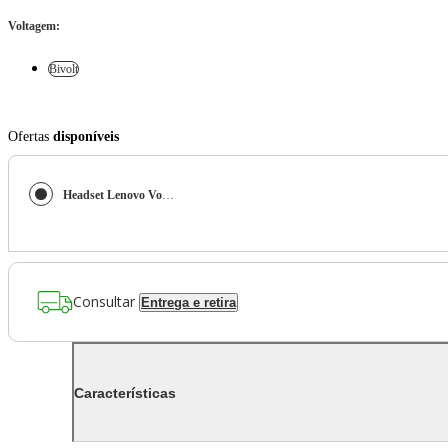
Voltagem
:
Bivolt
Ofertas
disponíveis
Headset Lenovo VoIP com fio 5000
Consultar
Entrega e retira
Características