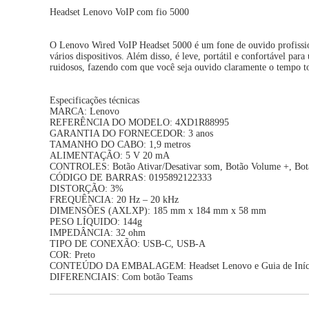
Headset Lenovo VoIP com fio 5000
O Lenovo Wired VoIP Headset 5000 é um fone de ouvido profissio
vários dispositivos. Além disso, é leve, portátil e confortável p
ruidosos, fazendo com que você seja ouvido claramente o tempo t
Especificações técnicas
MARCA: Lenovo
REFERÊNCIA DO MODELO: 4XD1R88995
GARANTIA DO FORNECEDOR: 3 anos
TAMANHO DO CABO: 1,9 metros
ALIMENTAÇÃO: 5 V 20 mA
CONTROLES: Botão Ativar/Desativar som, Botão Volume +, Botã
CÓDIGO DE BARRAS: 0195892122333
DISTORÇÃO: 3%
FREQUÊNCIA: 20 Hz – 20 kHz
DIMENSÕES (AXLXP): 185 mm x 184 mm x 58 mm
PESO LÍQUIDO: 144g
IMPEDÂNCIA: 32 ohm
TIPO DE CONEXÃO: USB-C, USB-A
COR: Preto
CONTEÚDO DA EMBALAGEM: Headset Lenovo e Guia de Iníci
DIFERENCIAIS: Com botão Teams