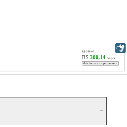
Libras
R$ 349,00
R$
300,14
no pix
Mais formas de pagamento