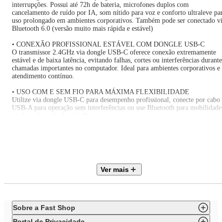
interrupções. Possui até 72h de bateria, microfones duplos com
cancelamento de ruído por IA, som nítido para voz e conforto ultraleve pa
uso prolongado em ambientes corporativos. Também pode ser conectado v
Bluetooth 6.0 (versão muito mais rápida e estável)
• CONEXÃO PROFISSIONAL ESTÁVEL COM DONGLE USB-C
O transmissor 2.4GHz via dongle USB-C oferece conexão extremamente
estável e de baixa latência, evitando falhas, cortes ou interferências durante
chamadas importantes no computador. Ideal para ambientes corporativos e
atendimento contínuo.
• USO COM E SEM FIO PARA MÁXIMA FLEXIBILIDADE
Utilize via dongle USB-C para desempenho profissional, conecte por cabo
USB-A para operação sem interferências ou use Bluetooth para mobilidade
total no dia a dia de trabalho.
• MICROFONES DUPLOS COM CANCELAMENTO DE RUÍDO POR
IA
Os dois microfones com inteligência artificial filtram ruídos do ambiente e
mantêm a voz sempre limpa e profissional, mesmo em escritórios
movimentados ou operações de call center.
Ver mais
• ÁUDIO NÍTIDO E EQUILIBRADO PARA CHAMADAS CLARAS
O driver dinâmico de 30mm entrega áudio claro e equilibrado, facilitando 
compreensão da fala, notificações do sistema e reuniões online sem esforço
auditivo.
Sobre a Fast Shop
• CONTROLE DE MUTE RÁPIDO E PRECISO
Portal de Privacidade