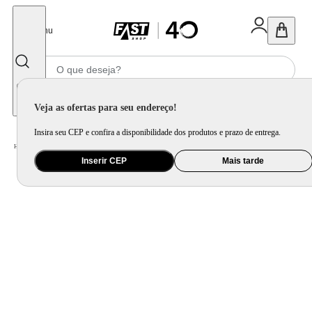
Fechar
Menu
Informe seu CEP
Veja as ofertas para seu endereço!
Insira seu CEP e confira a disponibilidade dos produtos e prazo de entrega.
Home
/
Informática e Games
/
Periférico
/
Headset, Webcam e Microfone
Inserir CEP
Mais tarde