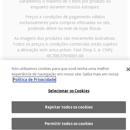
Garantimos o máximo de 5 itens por produto ou
enquanto durarem nossos estoques.
Preços e condições de pagamento válidos
exclusivamente para compras efetuadas no site,
podendo diferir na rede de lojas físicas.
As imagens dos produtos são meramente ilustrativas.
Todos os preços e condições comerciais estão sujeitos
a alteração sem aviso prévio. Fast Shop S. A. CNPJ:
43.708.379/0001-00
Avenida Zaki Narchi, nº 1650, sobreloja, Carandiru, São
Nós utilizamos cookies para que você tenha uma melhor
Paulo/SP, CEP 02029-001, Telefone: 11 3003-3728 ©
experiência de navegação em nosso site. Saiba mais em nossa
2013 Fast Shop - Todos os direitos reservados
RF
Política de Privacidade
Selecionar os Cookies
Rejeitar todos os cookies
Comprar
1
Permitir todos os cookies