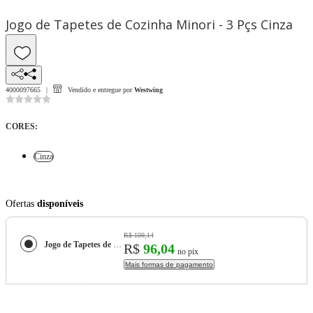
Jogo de Tapetes de Cozinha Minori - 3 Pçs Cinza
4000097665
Vendido e entregue por
Westwing
CORES
:
Cinza
Ofertas
disponíveis
R$ 109,14
Jogo de Tapetes de Cozinha Minori - 3 Pçs
R$
96,04
no pix
Mais formas de pagamento