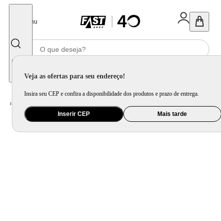
Fechar
Menu
Informe seu CEP
Veja as ofertas para seu endereço!
Insira seu CEP e confira a disponibilidade dos produtos e prazo de entrega.
Home
/
Móveis e Decoração
/
Decoração
/
Tapete, Carpete e Capacho
/
Jogo de Tapetes de Cozinha Minori - 3 Pçs
Inserir CEP
Mais tarde