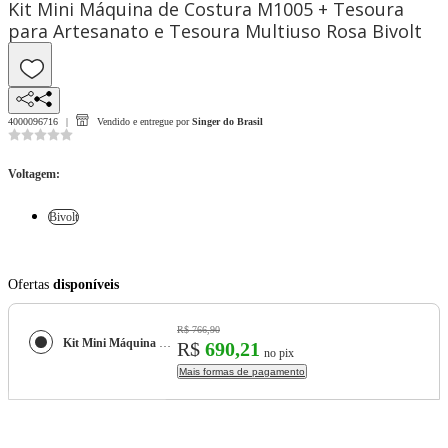
Kit Mini Máquina de Costura M1005 + Tesoura
para Artesanato e Tesoura Multiuso Rosa Bivolt
4000096716
Vendido e entregue por
Singer do Brasil
Voltagem
:
Bivolt
Ofertas
disponíveis
R$ 766,90
Kit Mini Máquina de Costura M1005 + Tesoura para Artesanato e Tesoura Multiuso Rosa Bivolt
R$
690,21
no pix
Mais formas de pagamento