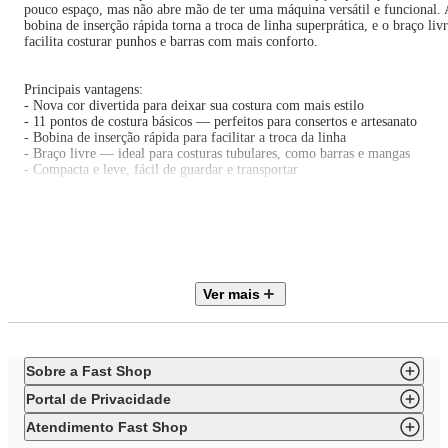
pouco espaço, mas não abre mão de ter uma máquina versátil e funcional. 
bobina de inserção rápida torna a troca de linha superprática, e o braço liv
facilita costurar punhos e barras com mais conforto.
Principais vantagens:
- Nova cor divertida para deixar sua costura com mais estilo
- 11 pontos de costura básicos — perfeitos para consertos e artesanato
- Bobina de inserção rápida para facilitar a troca da linha
- Braço livre — ideal para costuras tubulares, como barras e mangas
- Compacta e leve, fácil de guardar e transportar
Acompanha:
Sapatilha de uso geral, 3 bobinas, 2 agulhas (90/14), prendedor de carretel
chave de fenda, passador de linha manual, pedal e cabo de energia.
Ver mais
ESPECIFICAÇÕES TÉCNICAS
Marca: Singer
Modelo: M1005
Uso: Doméstico
Sobre a Fast Shop
Voltagem: Bivolt
Potência: 6 W
Portal de Privacidade
Pontos: 11 pontos de costura básicos
Velocidade: Até aproximadamente 750 pontos por minuto
Atendimento Fast Shop
Diferencial: Design compacto e leve | braço livre para costurar punhos |