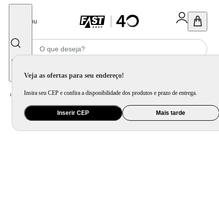
Fechar
Menu
Informe seu CEP
Veja as ofertas para seu endereço!
Insira seu CEP e confira a disponibilidade dos produtos e prazo de entrega.
Home
/
Eletroportátil
/
Máquina de Costura
Inserir CEP
Mais tarde