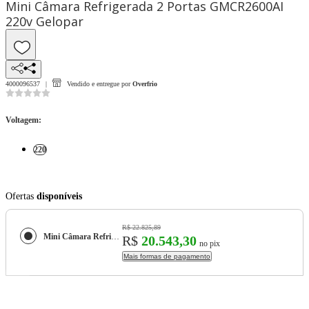
Mini Câmara Refrigerada 2 Portas GMCR2600AI
220v Gelopar
4000096537
Vendido e entregue por
Overfrio
Voltagem
:
220
Ofertas
disponíveis
R$ 22.825,89
Mini Câmara Refrigerada 2 Portas GMCR2600AI 220v Gelopar
R$
20.543,30
no pix
Mais formas de pagamento