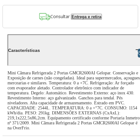
Consultar
Entrega e retira
Características
Libras
Mini Câmara Refrigerada 2 Portas GMCR2600AI Gelopar. Conservação e
Exposição de carnes (não congeladas). Ideal para supermercados, açougues
mercearias e similares. Temperatura: 0 a +7C. Refrigeração: Ar forçado
com evaporador aletado. Controlador eletrônico com indicador de
temperatura. Degelo: Automático. Revestimento Externo: aço inox 430.
Revestimento Interno: aço galvanizado. Ganchos para tendal. Pés
niveladores. Alta capacidade de armazenamento. Estrado em PVC.
CAPACIDADE: 2544L. TEMPERATURA: 0 a +°7C. CONSUMO: 1154
kWh/dia. PESO: 291kg. DIMENSÕES EXTERNAS (CxAxL):
219,1x222,5x86,2cm. Equipamento certificado conforme Portaria Inmetro
nº 371/2009. Mini Câmara Refrigerada 2 Portas GMCR2600AI Gelopar é
na OverFrio.