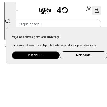
Fechar
Menu
Informe seu CEP
Veja as ofertas para seu endereço!
Insira seu CEP e confira a disponibilidade dos produtos e prazo de entrega.
Home
/
Eletrodomésticos
/
Geladeira e Freezer
Inserir CEP
Mais tarde