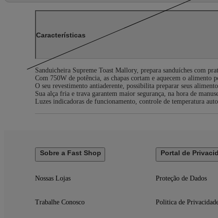
Características
Sanduicheira Supreme Toast Mallory, prepara sanduíches com prat
Com 750W de potência, as chapas cortam e aquecem o alimento por
O seu revestimento antiaderente, possibilita preparar seus alimento
Sua alça fria e trava garantem maior segurança, na hora de manusea
Luzes indicadoras de funcionamento, controle de temperatura aut
Sobre a Fast Shop
Portal de Privaci
Nossas Lojas
Proteção de Dados
Trabalhe Conosco
Politica de Privacidad