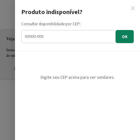
×
Produto indisponível?
Informe seu CEP
Consultar disponibilidade por CEP:
OK
s, Faz 2 Pães, Cortes Precisos, Luzes LED e Alça com Trava
Veja as ofertas para seu endereço!
Insira seu CEP e confira a disponibilidade dos produtos e prazo
de entrega.
Inserir CEP
Mais tarde
Digite seu CEP acima para ver similares.