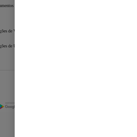
amentos Fast Shop
ções de Venda
ções de Uso
Selos