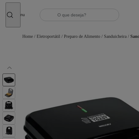
Fechar
Menu
Home
/
Eletroportátil
/
Preparo de Alimento
/
Sanduicheira
/
Sand