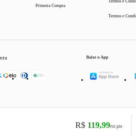
Termos e Condi
Primeira Compra
Termos e Condi
nto
Baixe o App
mos o máximo de 5 itens por produto ou enquanto durarem nossos e
o válidos exclusivamente para compras efetuadas no site, podendo di
R$
119,99
no pix
odos os preços e condições comerciais estão sujeitos a alteração se