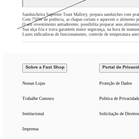
Sanduicheira Supreme Toast Mallory, prepara sanduíches com prat
Com 750W de potência, as chapas cortam e aquecem o alimento por
O seu revestimento antiaderente, possibilita preparar seus alimento
Sua alça fria e trava garantem maior segurança, na hora de manusea
Luzes indicadoras de funcionamento, controle de temperatura aut
Sobre a Fast Shop
Portal de Privaci
Nossas Lojas
Proteção de Dados
Trabalhe Conosco
Politica de Privacidad
Institucional
Solicitação de Direitos
Imprensa