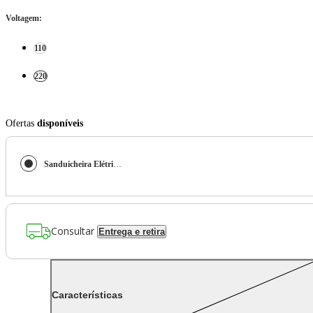
Voltagem
:
110
220
Ofertas
disponíveis
Sanduicheira Elétrica Mallory Supreme Toast - Compacta, Placas Antiaderentes, Faz 2 Pães, Cortes Precisos, Luzes LED e Alça com Trava
Consultar
Entrega e retira
Características