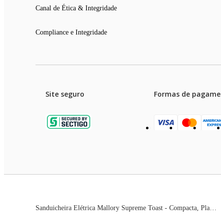
Canal de Ética & Integridade
Compliance e Integridade
Site seguro
Formas de pagame
Garanti
Preços e condições de pagament
Sanduicheira Elétrica Mallory Supreme Toast - Compacta, Placas Antiaderentes, Faz 2 Pães, Cortes Precisos, Luzes LED e Alça com Trava
As imagens dos produtos são meramente ilustrativas. T