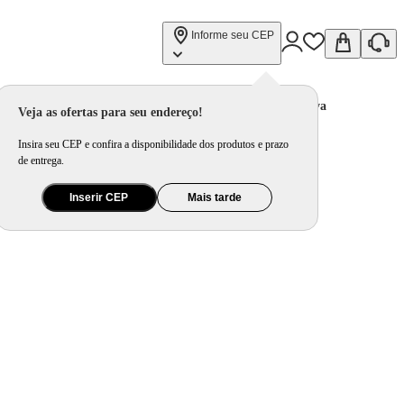
Informe seu CEP
s, Faz 2 Pães, Cortes Precisos, Luzes LED e Alça com Trava
Veja as ofertas para seu endereço!
Insira seu CEP e confira a disponibilidade dos produtos e prazo
de entrega.
Inserir CEP
Mais tarde