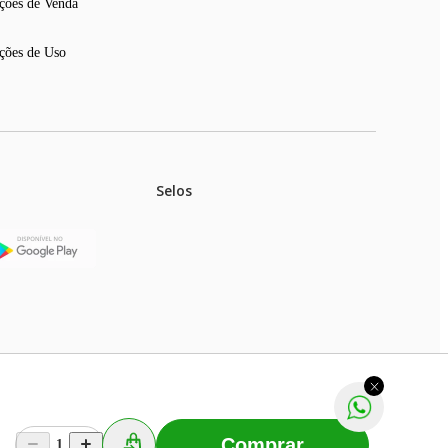
ções de Venda
ções de Uso
Selos
stoques.
ferir na rede de lojas físicas.
m aviso prévio. Fast Shop S. A. CNPJ: 43.708.379/0001-
Comprar
1