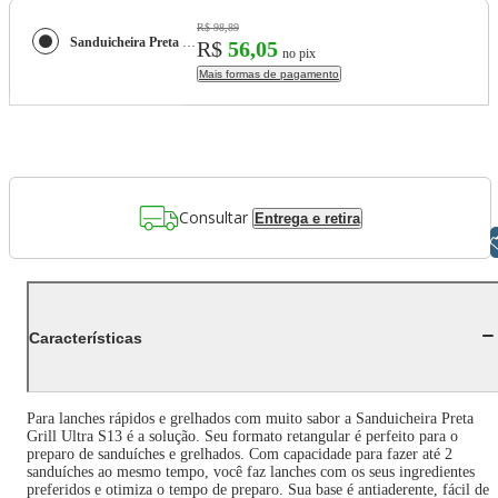
R$ 98,89
Sanduicheira Preta Grill Ultra S13
R$
56,05
no pix
Mais formas de pagamento
Consultar
Entrega e retira
Libras
Características
Para lanches rápidos e grelhados com muito sabor a Sanduicheira Preta
Grill Ultra S13 é a solução. Seu formato retangular é perfeito para o
preparo de sanduíches e grelhados. Com capacidade para fazer até 2
sanduíches ao mesmo tempo, você faz lanches com os seus ingredientes
preferidos e otimiza o tempo de preparo. Sua base é antiaderente, fácil de