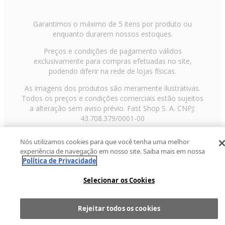
Garantimos o máximo de 5 itens por produto ou
enquanto durarem nossos estoques.
Preços e condições de pagamento válidos
exclusivamente para compras efetuadas no site,
podendo diferir na rede de lojas físicas.
As imagens dos produtos são meramente ilustrativas.
Todos os preços e condições comerciais estão sujeitos
a alteração sem aviso prévio. Fast Shop S. A. CNPJ:
43.708.379/0001-00
Avenida Zaki Narchi, nº 1650, sobreloja, Carandiru, São
Nós utilizamos cookies para que você tenha uma melhor
Paulo/SP, CEP 02029-001, Telefone: 11 3003-3728 ©
experiência de navegação em nosso site. Saiba mais em nossa
2013 Fast Shop - Todos os direitos reservados
RF
Política de Privacidade
Selecionar os Cookies
Rejeitar todos os cookies