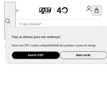
Fechar
Menu
Informe seu CEP
Veja as ofertas para seu endereço!
Insira seu CEP e confira a disponibilidade dos produtos e prazo de entrega.
Home
/
Eletroportátil
/
Preparo de Alimento
/
Sanduicheira
/
Sanduicheira Preta Grill Ultra S13
Inserir CEP
Mais tarde