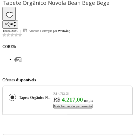
Tapete Orgânico Nuvola Bean Bege Bege
4000073085
Vendido e entregue por
Westwing
CORES
:
Bege
Ofertas
disponíveis
R$ 4.792,05
Tapete Orgânico Nuvola Bean Bege
R$
4.217,00
no pix
Mais formas de pagamento