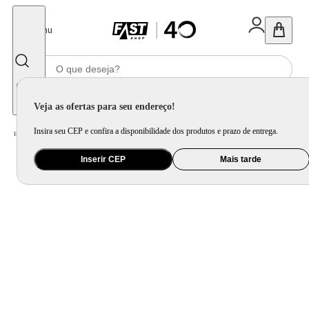
Fechar
Menu
Informe seu CEP
Veja as ofertas para seu endereço!
Insira seu CEP e confira a disponibilidade dos produtos e prazo de entrega.
Home
/
Móveis e Decoração
/
Decoração
/
Tapete, Carpete e Capacho
/
Tapete Orgânico Nuvola Bean Bege
Inserir CEP
Mais tarde