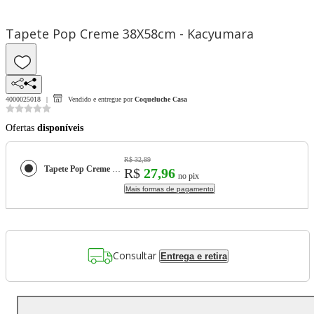
Tapete Pop Creme 38X58cm - Kacyumara
4000025018
Vendido e entregue por
Coqueluche Casa
Ofertas
disponíveis
R$ 32,89
Tapete Pop Creme 38X58cm - Kacyumara
R$
27,96
no pix
Mais formas de pagamento
Consultar
Entrega e retira