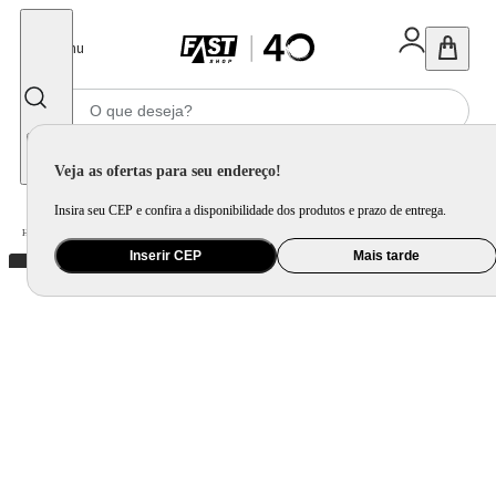
Fechar
Menu
Informe seu CEP
Veja as ofertas para seu endereço!
Insira seu CEP e confira a disponibilidade dos produtos e prazo de entrega.
Home
/
Móveis e Decoração
/
Decoração
/
Tapete, Carpete e Capacho
Inserir CEP
Mais tarde