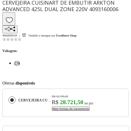
CERVEJEIRA CUISINART DE EMBUTIR ARKTON
ADVANCED 425L DUAL ZONE 220V 4093160006
4000090544
Vendido e entregue por
Excellence Shop
Voltagem
:
220
Ofertas
disponíveis
R$ 33.790,00
CERVEJEIRA CUISINART DE EMBUTIR ARKTON ADVANCED 425L DUAL ZONE 220V 4093160006
R$
28.721,50
no pix
Mais formas de pagamento