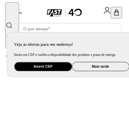
Fechar
Menu
Informe seu CEP
Veja as ofertas para seu endereço!
Insira seu CEP e confira a disponibilidade dos produtos e prazo de entrega.
Home
/
Eletrodomésticos
/
Cervejeira e Frigobar
/
Cervejeira
Inserir CEP
Mais tarde