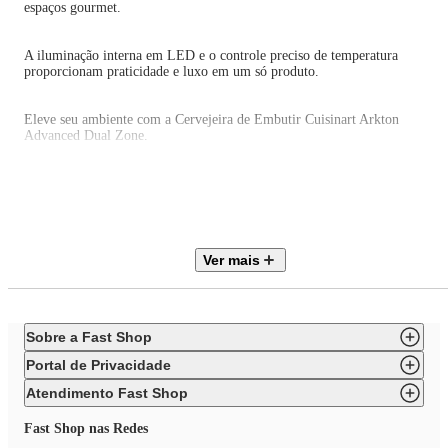
espaços gourmet.
A iluminação interna em LED e o controle preciso de temperatura
proporcionam praticidade e luxo em um só produto.
Eleve seu ambiente com a Cervejeira de Embutir Cuisinart Arkton
Advanced Dual Zone.
Encontre na Center Garbin, sua especialista em eletrodomésticos de alto
padrão!
ESPECIFICAÇÕES TÉCNICAS
Ver mais
Marca: Cuisinart
Modelo: Cervejeira
Capacidade: 425L
Tipo: Embutir ou freestand
Sobre a Fast Shop
Acabamento: Inox
Voltagem: 220V
Portal de Privacidade
Potência: 130kW
Frequência: 60Hz
Atendimento Fast Shop
Classificação energética: Não informado
Peso: 111Kg
Fast Shop nas Redes
Largura: 180cm