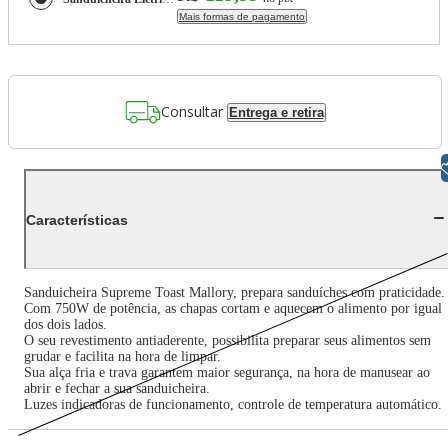
Mais formas de pagamento
Consultar
Entrega e retira
Libras
Características
Sanduicheira Supreme Toast Mallory, prepara sanduíches com praticidade.
Com 750W de potência, as chapas cortam e aquecem o alimento por igual
dos dois lados.
O seu revestimento antiaderente, possibilita preparar seus alimentos sem
grudar e facilita na hora de limpar.
Sua alça fria e trava garantem maior segurança, na hora de manusear ao
abrir e fechar a sua sanduicheira.
Luzes indicadoras de funcionamento, controle de temperatura automático.