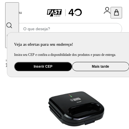
Fechar
Menu
Informe seu CEP
Veja as ofertas para seu endereço!
Insira seu CEP e confira a disponibilidade dos produtos e prazo de entrega.
Home
/
Eletroportátil
/
Preparo de Alimento
/
Sanduicheira
/
Sanduicheira Elétrica Mallory Supreme Toast - Compacta, Placas Antiaderentes, Faz 2 Pães, Cortes Precisos, Luzes LED e
Inserir CEP
Mais tarde
Alça com Trava