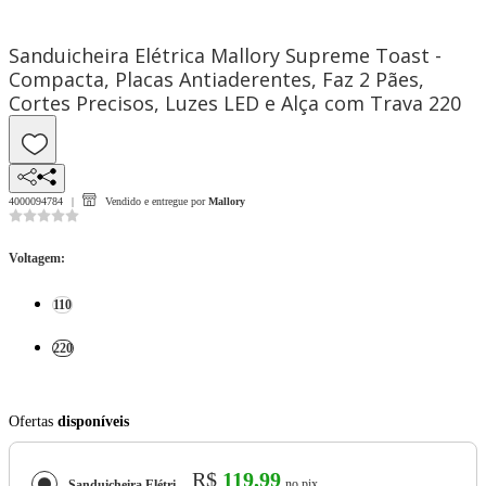
Sanduicheira Elétrica Mallory Supreme Toast -
Compacta, Placas Antiaderentes, Faz 2 Pães,
Cortes Precisos, Luzes LED e Alça com Trava 220
4000094784
Vendido e entregue por
Mallory
Voltagem
:
110
220
Ofertas
disponíveis
R$
119,99
no pix
Sanduicheira Elétrica Mallory Supreme Toast - Compacta, Placas Antiaderentes, Faz 2 Pães, Cortes Precisos, Luzes LED e Alça com Trava