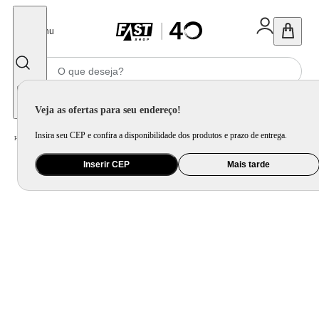
Fechar
Menu
Informe seu CEP
Veja as ofertas para seu endereço!
Insira seu CEP e confira a disponibilidade dos produtos e prazo de entrega.
Home
/
Saúde e Beleza
/
Maquiagem
/
Boca
/
Batom Lancôme L'Absolu Rouge Intimatte
Inserir CEP
Mais tarde