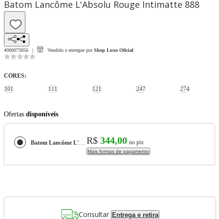
Batom Lancôme L'Absolu Rouge Intimatte 888
4000073056
Vendido e entregue por
Shop Luxo Oficial
CORES
:
101
111
121
247
274
Ofertas
disponíveis
R$
344,00
no pix
Batom Lancôme L'Absolu Rouge Intimatte
Mais formas de pagamento
Consultar
Entrega e retira