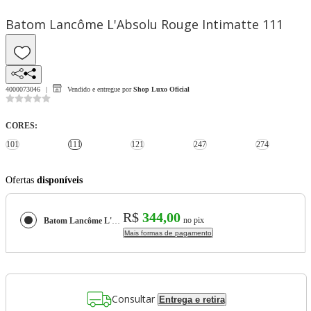
Batom Lancôme L'Absolu Rouge Intimatte 111
4000073046
Vendido e entregue por
Shop Luxo Oficial
CORES
:
101
111
121
247
274
Ofertas
disponíveis
R$
344,00
no pix
Batom Lancôme L'Absolu Rouge Intimatte
Mais formas de pagamento
Consultar
Entrega e retira