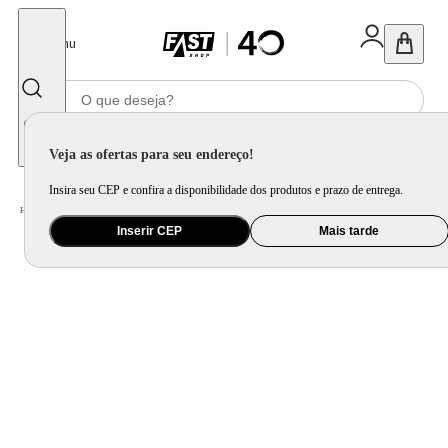
Fechar
Menu
Informe seu CEP
Veja as ofertas para seu endereço!
Insira seu CEP e confira a disponibilidade dos produtos e prazo de entrega.
Home
/
Saúde e Beleza
/
Maquiagem
/
Boca
/
Batom Lancôme L'Absolu Rouge Intimatte
Inserir CEP
Mais tarde