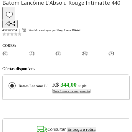
Batom Lancôme L'Absolu Rouge Intimatte 440
4000073054
Vendido e entregue por
Shop Luxo Oficial
CORES
:
101
111
121
247
274
Ofertas
disponíveis
R$
344,00
no pix
Batom Lancôme L'Absolu Rouge Intimatte
Mais formas de pagamento
Consultar
Entrega e retira