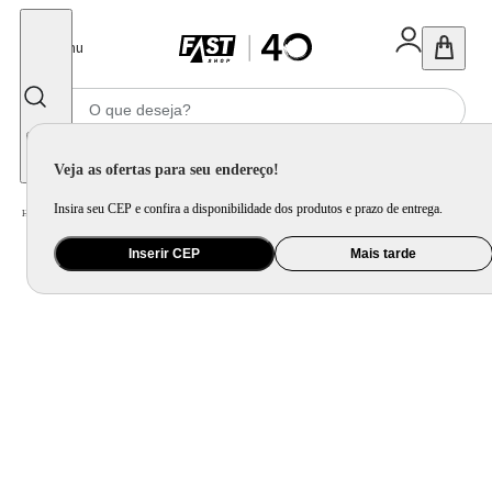
Fechar
Menu
Informe seu CEP
Veja as ofertas para seu endereço!
Insira seu CEP e confira a disponibilidade dos produtos e prazo de entrega.
Home
/
Saúde e Beleza
/
Maquiagem
/
Boca
/
Batom Lancôme L'Absolu Rouge Intimatte
Inserir CEP
Mais tarde