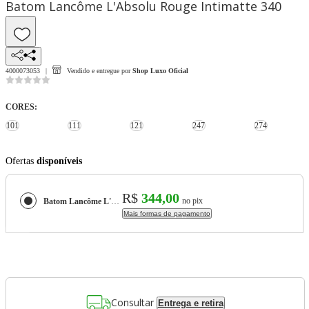
Batom Lancôme L'Absolu Rouge Intimatte 340
4000073053
Vendido e entregue por
Shop Luxo Oficial
CORES
:
101
111
121
247
274
Ofertas
disponíveis
R$
344,00
no pix
Batom Lancôme L'Absolu Rouge Intimatte
Mais formas de pagamento
Consultar
Entrega e retira