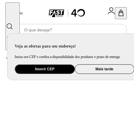
Fechar
Menu
Informe seu CEP
Veja as ofertas para seu endereço!
Insira seu CEP e confira a disponibilidade dos produtos e prazo de entrega.
Home
/
Saúde e Beleza
/
Maquiagem
/
Boca
/
Batom Lancôme L'Absolu Rouge Intimatte
Inserir CEP
Mais tarde